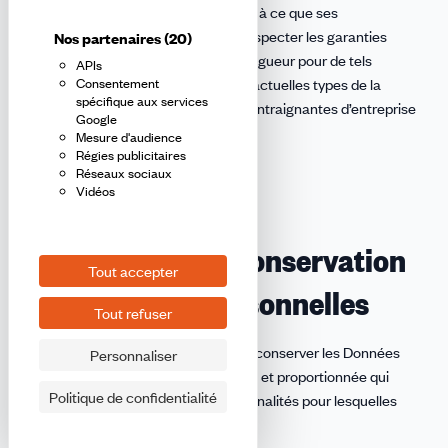
La confédération CFDT s’attachera à ce que ses
prestataires se soient engagés à respecter les garanties
Nos partenaires
(20)
conformes à la réglementation en vigueur pour de tels
APIs
transferts (exemple : clauses contractuelles types de la
Consentement
spécifique aux services
commission européenne, Règles contraignantes d’entreprise
Google
(BCR).
Mesure d'audience
Régies publicitaires
Réseaux sociaux
Vidéos
11 - La durée de conservation
Tout accepter
des données personnelles
Tout refuser
La confédération CFDT s’engage à conserver les Données
Personnaliser
Personnelles pour une durée limitée et proportionnée qui
Politique de confidentialité
n’excède pas celle nécessaire aux finalités pour lesquelles
elles sont traitées.