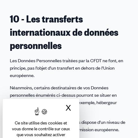
10 - Les transferts
internationaux de données
personnelles
Les Données Personnelles traitées par la CFDT ne font, en
principe, pas l’objet d’un transfert en dehors de l’Union
européenne.
Néanmoins, certains destinataires de vos Données
personnelles énumérés ci-dessus pourront se situer en
dehors de l’Union européenne (par exemple, hébergeur
X
Masquer le bandea
Cloud, développeur)
La CFDT s’assurera que le pays tiers dispose d’un niveau de
Ce site utilise des cookies et
vous donne le contrôle sur ceux
protection jugé adéquat par la Commission européenne.
que vous souhaitez activer