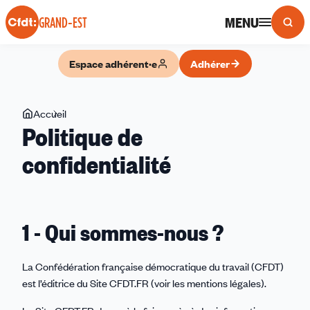
Panneau de gestion des cookies
MENU
GRAND-EST
Espace adhérent·e
Adhérer
Vous
Accueil
Politique
Politique de
êtes
de
ici
confidentialité
confidentialité
1 - Qui sommes-nous ?
La Confédération française démocratique du travail (CFDT)
est l’éditrice du Site CFDT.FR (voir les mentions légales).