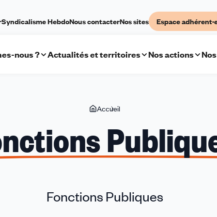
r
Syndicalisme Hebdo
Nous contacter
Nos sites
Espace adhérent·
es-nous ?
Actualités et territoires
Nos actions
Nos
Vous
Accueil
Fonctions
êtes
Publiques
nctions Publiqu
ici
Fonctions Publiques