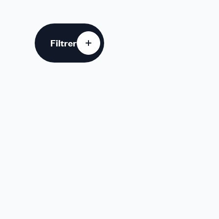
Filtrer
u des cookies
Ann
20
20
20
20
20
20
20