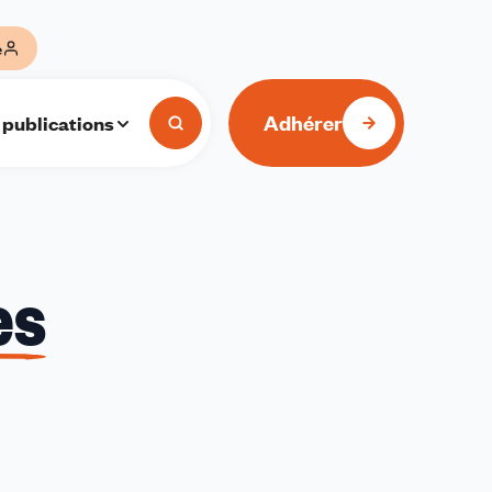
e
Adhérer
 publications
es