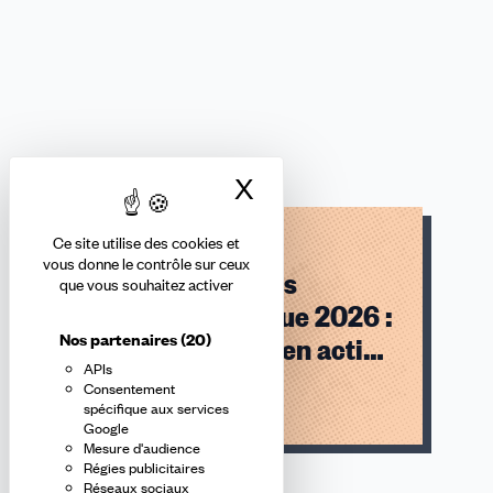
X
Masquer le bandea
Thématiques
Fonctions publiques
Elections
Ce site utilise des cookies et
vous donne le contrôle sur ceux
professionnelles
que vous souhaitez activer
fonction publique 2026 :
Nos partenaires
(20)
la CFDT Alsace en action
APIs
!
Consentement
Lire l'article
spécifique aux services
Google
Mesure d'audience
Régies publicitaires
Réseaux sociaux