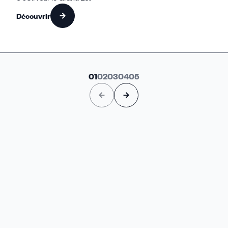
Découvrir
01
02
03
04
05