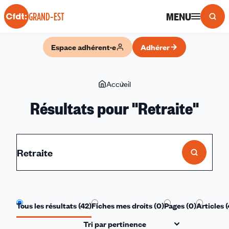
Panneau de gestion des cookies
MENU
GRAND-EST
Espace adhérent·e
Adhérer
Vous
Accueil
Résultats
êtes
de
Résultats pour "
Retraite
"
ici
recherche
Tous les résultats (
42
)
Fiches mes droits (
0
)
Pages (
0
)
Articles (