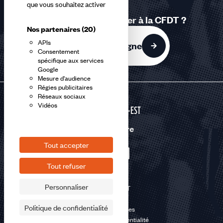
que vous souhaitez activer
Vous souhaitez adhérer à la CFDT ?
Nos partenaires
(20)
APIs
J'adhère en ligne
Consentement
spécifique aux services
Google
Mesure d'audience
Régies publicitaires
Réseaux sociaux
Vidéos
GRAND-EST
Nous suivre
Tout accepter
Tout refuser
Personnaliser
©2026 CFDT
Plan du site
Politique de confidentialité
Mentions légales
Politique de confidentialité