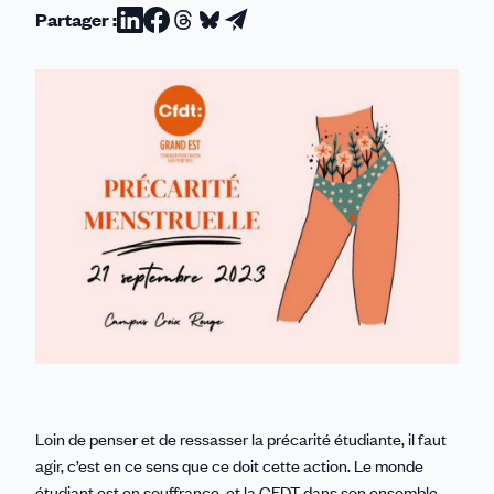
Partager :
Partager
Partager
Partager
Partager
Partager
sur
sur
sur
sur
par
Linkedin
Facebook
Threads
Bluesky
email
Loin de penser et de ressasser la précarité étudiante, il faut
agir, c’est en ce sens que ce doit cette action. Le monde
étudiant est en souffrance, et la CFDT dans son ensemble