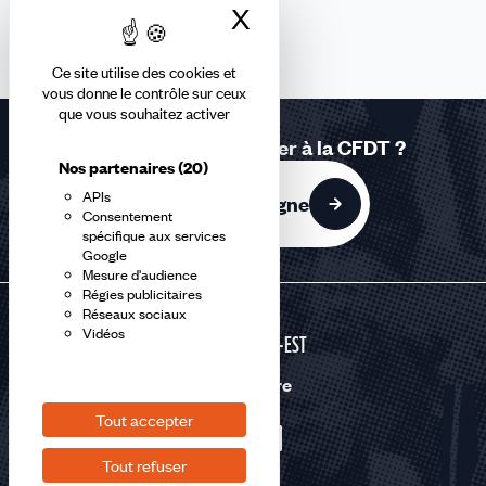
X
Masquer le bandea
Ce site utilise des cookies et
vous donne le contrôle sur ceux
que vous souhaitez activer
Vous souhaitez adhérer à la CFDT ?
Nos partenaires
(20)
APIs
J'adhère en ligne
Consentement
spécifique aux services
Google
Mesure d'audience
Régies publicitaires
Réseaux sociaux
Vidéos
GRAND-EST
Nous suivre
Tout accepter
Tout refuser