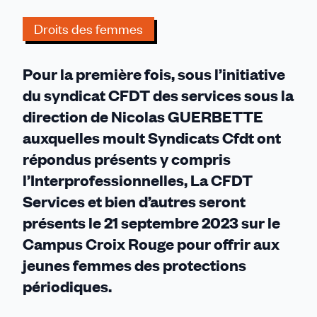
le
Droits des femmes
21
septembre
2023
Pour la première fois, sous l’initiative
pour
du syndicat CFDT des services sous la
lutter
direction de Nicolas GUERBETTE
contre
la
auxquelles moult Syndicats Cfdt ont
précarité
répondus présents y compris
menstruelle
l’Interprofessionnelles, La CFDT
Services et bien d’autres seront
présents le 21 septembre 2023 sur le
Campus Croix Rouge pour offrir aux
jeunes femmes des protections
périodiques.