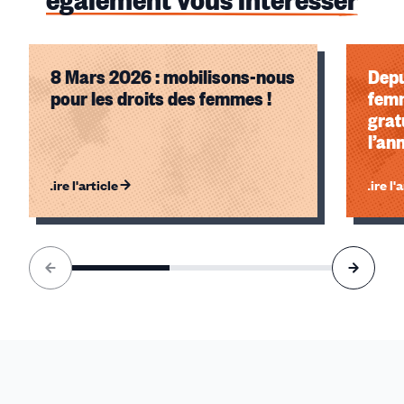
8 Mars 2026 : mobilisons-nous
Depu
pour les droits des femmes !
femm
grat
l’an
202
Lire l'article
Lire l'
Élément
1
sur
3
accessible