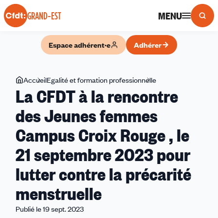
Panneau de gestion des cookies
MENU
GRAND-EST
Espace adhérent·e
Adhérer
Vous
Accueil
Egalité et formation professionnelle
La
La CFDT à la rencontre
êtes
CFDT
ici
à
des Jeunes femmes
la
Campus Croix Rouge , le
rencontre
des
21 septembre 2023 pour
Jeunes
femmes
lutter contre la précarité
Campus
menstruelle
Croix
Rouge
Publié le 19 sept. 2023
,