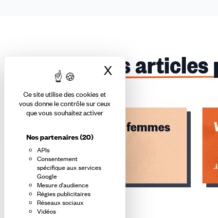
Ces articles
X
Masquer le bandea
Ce site utilise des cookies et
vous donne le contrôle sur ceux
que vous souhaitez activer
Webinaire : Les femmes
Nos partenaires
(20)
et le travail
APIs
Consentement
Lire l'article
Li
spécifique aux services
Google
Mesure d'audience
Éléments
Régies publicitaires
1,
Réseaux sociaux
Vidéos
2,