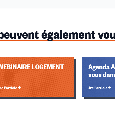
 peuvent également vou
u des cookies
WEBINAIRE LOGEMENT
Agenda A
vous dans
re l'article
Lire l'article