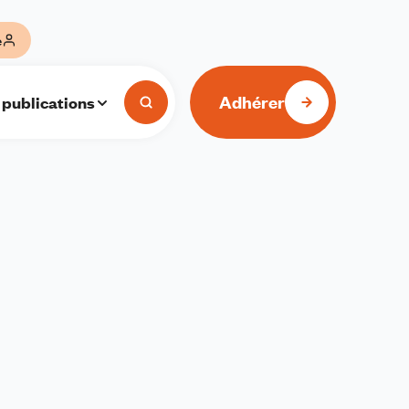
e
Adhérer
 publications