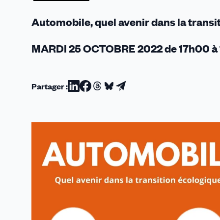
?
Automobile, quel avenir dans la transi
MARDI 25 OCTOBRE 2022 de 17h00 à
Partager :
Partager
Partager
Partager
Partager
Partager
sur
sur
sur
sur
par
Linkedin
Facebook
Threads
Bluesky
email