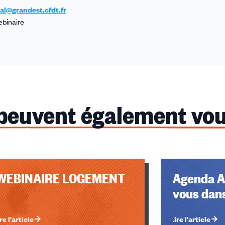
al@grandest.cfdt.fr
ebinaire
 peuvent également vou
u des cookies
WEBINAIRE LOGEMENT
Agenda A
vous dans
re l'article
Lire l'article