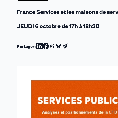
France Services et les maisons de serv
JEUDI 6 octobre de 17h à 18h30
Partager :
Partager
Partager
Partager
Partager
Partager
sur
sur
sur
sur
par
Linkedin
Facebook
Threads
Bluesky
email