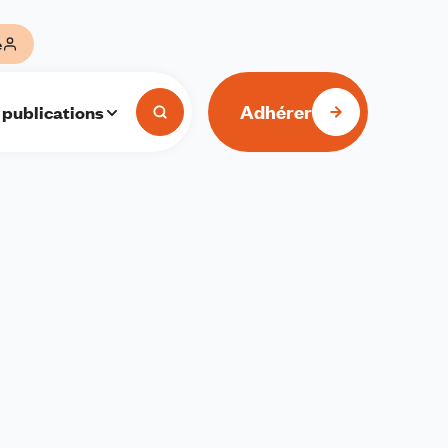
e
Adhérer
 publications