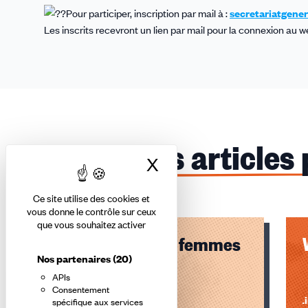
Pour participer, inscription par mail à :
secretariatgener
Les inscrits recevront un lien par mail pour la connexion au w
Ces articles
X
Masquer le bandea
Ce site utilise des cookies et
vous donne le contrôle sur ceux
que vous souhaitez activer
Webinaire : Les femmes
Nos partenaires
(20)
et le travail
APIs
Consentement
Lire l'article
Li
spécifique aux services