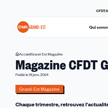
Panneau de gestion des cookies
CFDT.f
Qui somm
GRAND-EST
Vous
Accueil
Grand-Est Magazine
Magazine
Magazine CFDT G
êtes
CFDT
ici
Grand
Est
Publié le 18 janv. 2024
Grand-Est Magazine
Chaque trimestre, retrouvez l'actuali