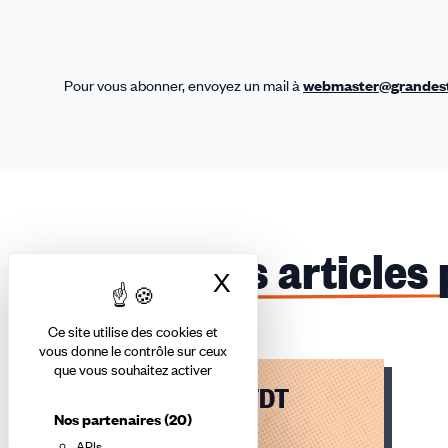
Pour vous abonner, envoyez un mail à
webmaster@grandest.
Ces articles
X
Masquer le bandea
Ce site utilise des cookies et
vous donne le contrôle sur ceux
que vous souhaitez activer
Le Magazine CFDT
Nos partenaires
(20)
Grand Est
APIs