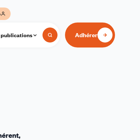
e
Adhérer
 publications
hérent,