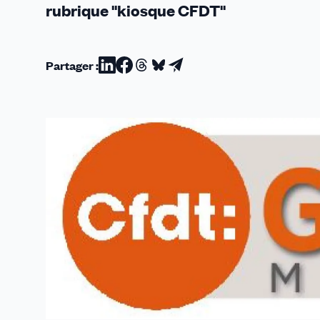
rubrique "kiosque CFDT"
Partager :
Partager
Partager
Partager
Partager
Partager
sur
sur
sur
sur
par
Linkedin
Facebook
Threads
Bluesky
email