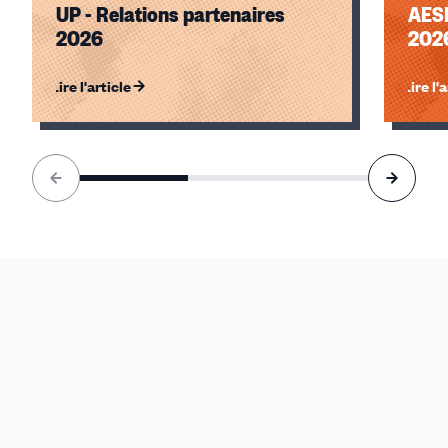
UP - Relations partenaires
AESI
2026
202
Lire l'article
Lire l'
Élément
1
sur
3
accessible