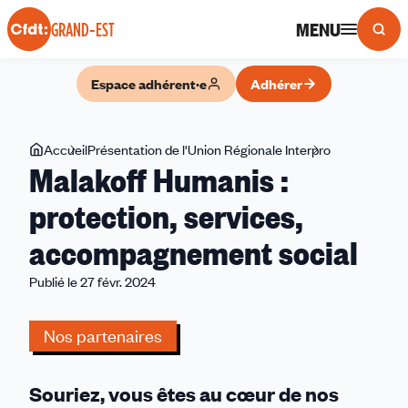
Panneau de gestion des cookies
MENU
GRAND-EST
Espace adhérent·e
Adhérer
Vous
Accueil
Présentation de l'Union Régionale Interpro
Malakoff
Malakoff Humanis :
êtes
Humanis
ici
:
protection, services,
protection,
accompagnement social
services,
accompagne
Publié le 27 févr. 2024
social
Nos partenaires
Souriez, vous êtes au cœur de nos