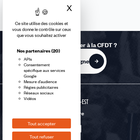
X
Masquer le bandea
Ce site utilise des cookies et
vous donne le contrôle sur ceux
que vous souhaitez activer
Vous souhaitez adhérer à la CFDT ?
Nos partenaires
(20)
APIs
J'adhère en ligne
Consentement
spécifique aux services
Google
Mesure d'audience
Régies publicitaires
Réseaux sociaux
Vidéos
GRAND-EST
Nous suivre
Tout accepter
Tout refuser