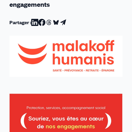
engagements
Partager :
Partager
Partager
Partager
Partager
Partager
sur
sur
sur
sur
par
Linkedin
Facebook
Threads
Bluesky
email