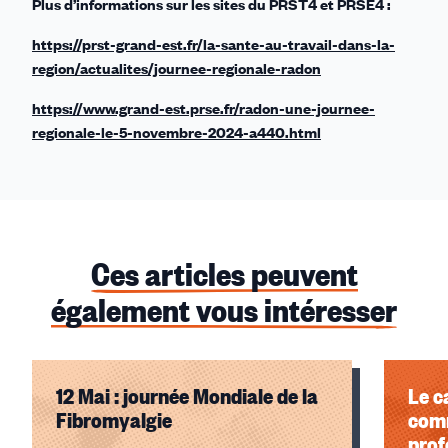
Plus d’informations sur les sites du PRST4 et PRSE4 :
https://prst-grand-est.fr/la-sante-au-travail-dans-la-
region/actualites/journee-regionale-radon
https://www.grand-est.prse.fr/radon-une-journee-
regionale-le-5-novembre-2024-a440.html
Ces articles peuvent
également vous intéresser
12 Mai : journée Mondiale de la
Le c
Fibromyalgie
com
prof