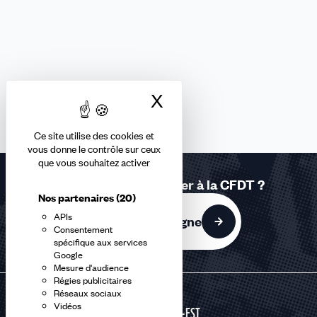
X
Masquer le bandea
Ce site utilise des cookies et
vous donne le contrôle sur ceux
que vous souhaitez activer
Vous souhaitez adhérer à la CFDT ?
Nos partenaires
(20)
APIs
J'adhère en ligne
Consentement
spécifique aux services
Google
Mesure d'audience
Régies publicitaires
Réseaux sociaux
Vidéos
GRAND-EST