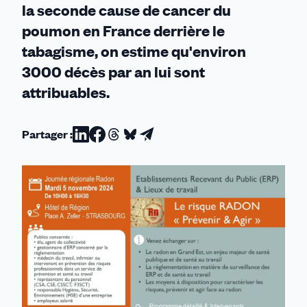
la seconde cause de cancer du
poumon en France derrière le
tabagisme, on estime qu'environ
3000 décès par an lui sont
attribuables.
Partager :
Partager
Partager
Partager
Partager
Partager
sur
sur
sur
sur
par
Linkedin
Facebook
Threads
Bluesky
email