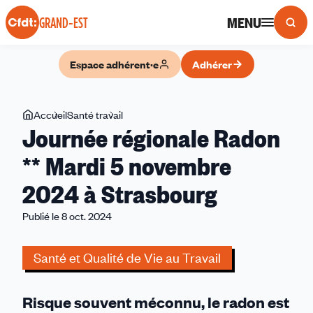
Panneau de gestion des cookies
MENU
GRAND-EST
Espace adhérent·e
Adhérer
Vous
Accueil
Santé travail
Journée
Journée régionale Radon
êtes
régionale
ici
Radon
** Mardi 5 novembre
**
2024 à Strasbourg
Mardi
5
Publié le 8 oct. 2024
novembre
2024
Santé et Qualité de Vie au Travail
à
Strasbourg
Risque souvent méconnu, le radon est