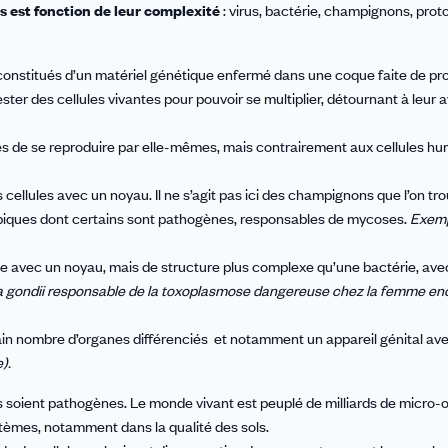
es est fonction de leur complexité
: virus, bactérie, champignons, prot
 constitués d’un matériel génétique enfermé dans une coque faite de prot
ter des cellules vivantes pour pouvoir se multiplier, détournant à leur 
s de se reproduire par elle-mêmes, mais contrairement aux cellules hu
cellules avec un noyau. Il ne s’agit pas ici des champignons que l’on tr
piques dont certains sont pathogènes, responsables de mycoses.
Exemp
e avec un noyau, mais de structure plus complexe qu’une bactérie, ave
 gondii responsable de la toxoplasmose dangereuse chez la femme ence
ain nombre d’organes différenciés et notamment un appareil génital av
).
ls soient pathogènes. Le monde vivant est peuplé de milliards de micro
stèmes, notamment dans la qualité des sols.