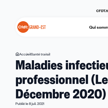
Panneau de gestion des cookies
CFDT.f
Qui somm
GRAND-EST
Vous
Accueil
Santé travail
Maladies
Maladies infectie
êtes
infectieuses
ici
en
professionnel (Le
milieu
professionnel
(Le
Décembre 2020)
Travailleur
N°149
/
Publié le 8 juil. 2021