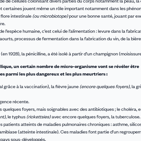
ède de cellules colonisant divers parties du corps notamment la peau, la 
ves et certaines jouent même un rôle important notamment dans les phén
 flore intestinale
(ou microbiotope)
pour une bonne santé, jouant par e
re.
 l’espèce humaine, c’est celui de l’alimentation : levure dans la fabrica
aourts, processus de fermentation dans la fabrication du vin, de la bière
 (en 1928), la pénicilline, a été isolé à partir d’un champignon (moisissure
lique, un certain nombre de micro-organisme vont se révéler être
parmi les plus dangereux et les plus meurtriers :
l grâce à la vaccination), la fièvre jaune
(encore quelques foyers)
, la g
rgence récente.
s quelques foyers, mais soignables avec des antibiotiques ; le choléra, 
nt)
, le typhus
(rickettsies)
avec encore quelques foyers, la tuberculose.
les patients atteints de maladies pulmonaires chroniques : asthme, silico
amibiase (atteinte intestinale). Ces maladies font partie d’un regroupe
s pays sous-développés.