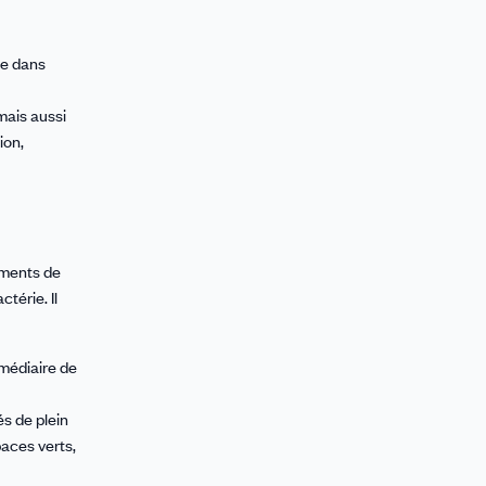
ie dans
mais aussi
ion,
ements de
térie. Il
rmédiaire de
és de plein
paces verts,