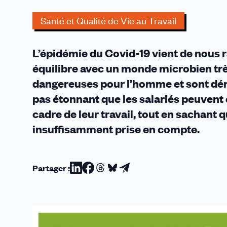
Décembre
2020)
Santé et Qualité de Vie au Travail
L’épidémie du Covid-19 vient de nous 
équilibre avec un monde microbien trè
dangereuses pour l’homme et sont déno
pas étonnant que les salariés peuvent 
cadre de leur travail, tout en sachant q
insuffisamment prise en compte.
Partager :
Partager
Partager
Partager
Partager
Partager
sur
sur
sur
sur
par
Linkedin
Facebook
Threads
Bluesky
email