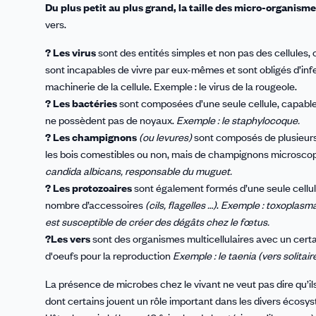
Du plus petit au plus grand, la taille des micro-organism
vers.
? Les virus
sont des entités simples et non pas des cellules,
sont incapables de vivre par eux-mêmes et sont obligés d’infes
machinerie de la cellule. Exemple : le virus de la rougeole.
? Les bactéries
sont composées d’une seule cellule, capable
ne possèdent pas de noyaux.
Exemple : le staphylocoque.
? Les champignons
(ou levures)
sont composés de plusieurs 
les bois comestibles ou non, mais de champignons microsco
candida albicans, responsable du muguet.
? Les protozoaires
sont également formés d’une seule cellul
nombre d’accessoires
(cils, flagelles …)
.
Exemple : toxoplasma
est susceptible de créer des dégâts chez le fœtus.
?Les vers
sont des organismes multicellulaires avec un cert
d'oeufs pour la reproduction
Exemple : le taenia (vers solitaire
La présence de microbes chez le vivant ne veut pas dire qu’i
dont certains jouent un rôle important dans les divers écosy