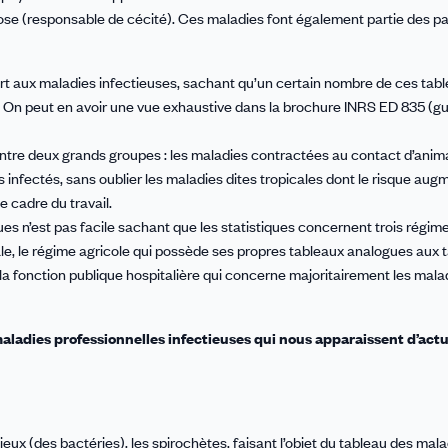
ariose (responsable de cécité). Ces maladies font également partie des p
art aux maladies infectieuses, sachant qu’un certain nombre de ces tab
 On peut en avoir une vue exhaustive dans la brochure INRS ED 835 (g
tre deux grands groupes : les maladies contractées au contact d’ani
infectés, sans oublier les maladies dites tropicales dont le risque aug
e cadre du travail.
s n’est pas facile sachant que les statistiques concernent trois régime
iale, le régime agricole qui possède ses propres tableaux analogues aux 
a fonction publique hospitalière qui concerne majoritairement les mala
aladies professionnelles infectieuses qui nous apparaissent d’actu
eux (des bactéries), les spirochètes, faisant l’objet du tableau des mal