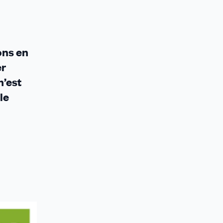
ons en
er
n’est
le