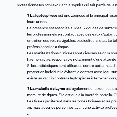
professionnelles n°19 excluant la syphilis qui fait partie de l
? La leptospirose
est une zoonose et le principal réser
leurs urines.
Sa présence est associée aux eaux douces de surface c
les professionnels en contact avec ces eaux d’autant plus
entretien des vois navigables, pisciculteurs, etc... Le
professionnelles à risque.
Les manifestations cliniques sont diverses selon la sou
haemorragiae, responsable notamment d’une atteinte
Si les antibiotiques sont efficaces contre cette maladi
protection individuelle évitant le contact avec l’eau sur
existe un vaccin contre la leptospirose ictéro-hémorra
? La maladie de Lyme
est également une zoonose tra
morsure de tiques. Elle est due à la bactérie borrelia
Les tiques prolifèrent dans les zones boisées et les pr
air, mais aussi les personnes ayant une activité profes
…