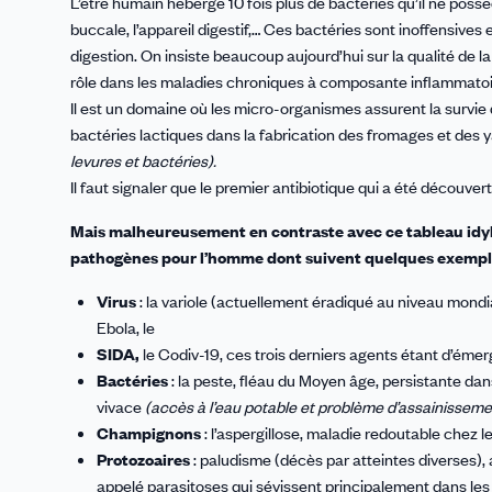
L’être humain héberge 10 fois plus de bactéries qu’il ne poss
buccale, l’appareil digestif,… Ces bactéries sont inoffensi
digestion. On insiste beaucoup aujourd’hui sur la qualité de la
rôle dans les maladies chroniques à composante inflammatoi
Il est un domaine où les micro-organismes assurent la survie de
bactéries lactiques dans la fabrication des fromages et des y
levures et bactéries).
Il faut signaler que le premier antibiotique qui a été découvert
Mais malheureusement en contraste avec ce tableau idyl
pathogènes pour l’homme dont suivent quelques exemples 
Virus
: la variole (actuellement éradiqué au niveau mondia
Ebola, le
SIDA,
le Codiv-19, ces trois derniers agents étant d’éme
Bactéries
: la peste, fléau du Moyen âge, persistante dan
vivace
(accès à l’eau potable et problème d’assainisseme
Champignons
: l’aspergillose, maladie redoutable chez 
Protozoaires
: paludisme (décès par atteintes diverses), 
appelé parasitoses qui sévissent principalement dans le