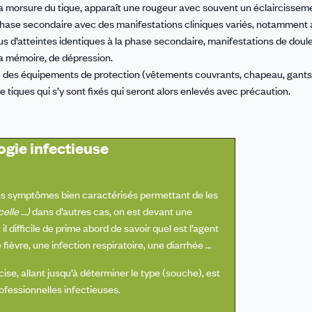
la morsure du tique, apparaît une rougeur avec souvent un éclaircisseme
 phase secondaire avec des manifestations cliniques variés, notamment 
plus d’atteintes identiques à la phase secondaire, manifestations de doul
la mémoire, de dépression.
ec des équipements de protection (vêtements couvrants, chapeau, gants)
 tiques qui s’y sont fixés qui seront alors enlevés avec précaution.
ogie infectieuse
es symptômes bien caractérisés permettant de les
celle …)
dans d’autres cas, on est devant une
 il difficile de prime abord de savoir quel est l’agent
fièvre, une infection respiratoire, une diarrhée …
ise, allant jusqu’à déterminer le type (souche), est
ofessionnelles infectieuses.