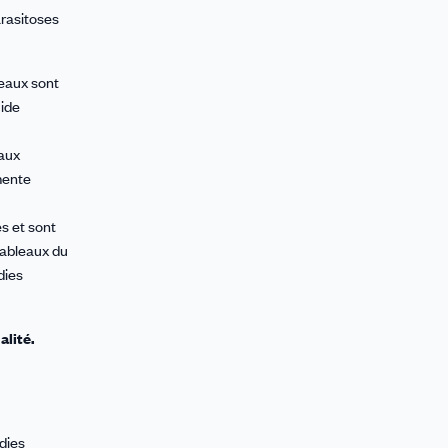
arasitoses
leaux sont
uide
maux
mente
s et sont
tableaux du
dies
alité.
adies