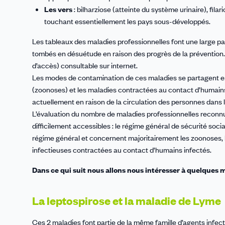
Les vers
: bilharziose (atteinte du système urinaire), fil
touchant essentiellement les pays sous-développés.
Les tableaux des maladies professionnelles font une large p
tombés en désuétude en raison des progrès de la prévention.
d’accès) consultable sur internet.
Les modes de contamination de ces maladies se partagent en
(zoonoses) et les maladies contractées au contact d’humains 
actuellement en raison de la circulation des personnes dans l
L’évaluation du nombre de maladies professionnelles reconnue
difficilement accessibles : le régime général de sécurité soc
régime général et concernent majoritairement les zoonoses, l
infectieuses contractées au contact d’humains infectés.
Dans ce qui suit nous allons nous intéresser à quelques m
La leptospirose et la maladie de Lyme
Ces 2 maladies font partie de la même famille d’agents infecti