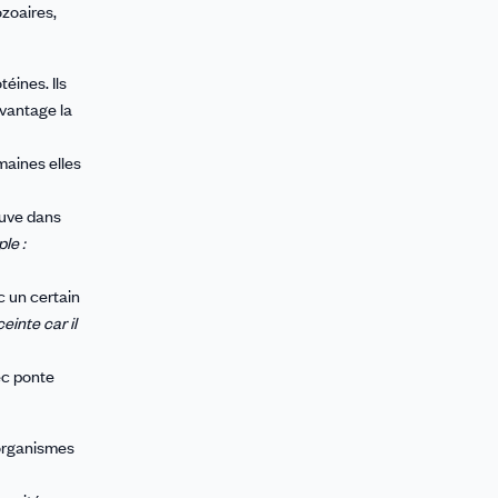
ozoaires,
éines. Ils
avantage la
maines elles
ouve dans
le :
c un certain
inte car il
ec ponte
-organismes