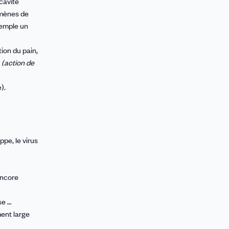
cavité
omènes de
xemple un
tion du pain,
(action de
).
rippe, le virus
encore
se …
ment large