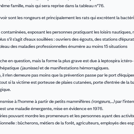
a même famille, mais qui sera reprise dans la tableau n°76.
voir sont les rongeurs et principalement les rats qui excrètent la bactér
ontaminées, exposant les personnes pratiquant les loisirs nautiques, 
 s’il s’agit d’eaux souillées : ouvriers des égouts, des stations d’épurat
 tableau des maladies professionnelles énumère au moins 15 situations
che en question, mais la forme la plus grave est due à leptospira ictéro-
 hépatique
(jaunisse)
et de manifestations hémorragiques.
e, il n’en demeure pas moins que la prévention passe par le port d’équip
tout si la victime est porteuse de plaies cutanées, porte d’entrée de la bac
gique.
nsmise à l’homme à partir de petits mammifères
(rongeurs,…)
par l’inte
. C’est une maladie émergente, mise en évidence en 1976.
airies pouvant mordre les promeneurs et les personnes ayant des activit
sionnelle : bûcherons, métiers de la forêt, agriculteurs, employés des es