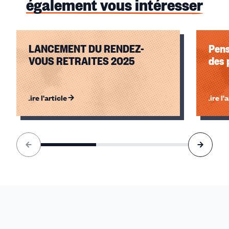
également vous intéresser
LANCEMENT DU RENDEZ-
Pens
VOUS RETRAITES 2025
des 
Lire l'article
Lire l'
Élément
1
sur
3
accessible