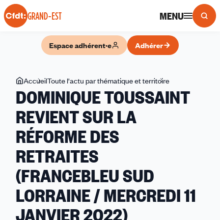
Panneau de gestion des cookies
MENU
GRAND-EST
Espace adhérent·e
Adhérer
Vous
Accueil
Toute l'actu par thématique et territoire
DOMINIQUE
DOMINIQUE TOUSSAINT
êtes
TOUSSAINT
ici
REVIENT
REVIENT SUR LA
SUR
RÉFORME DES
LA
RÉFORME
RETRAITES
DES
RETRAITES
(FRANCEBLEU SUD
(FRANCEBLEU
LORRAINE / MERCREDI 11
SUD
LORRAINE
JANVIER 2022)
/