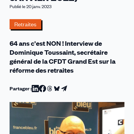
MERCREDI
Publié le 20 janv. 2023
11
JANVIER
Retraites
2022)
64 ans c'est NON ! Interview de
Dominique Toussaint, secrétaire
général de la CFDT Grand Est sur la
réforme des retraites
Partager :
Partager
Partager
Partager
Partager
Partager
sur
sur
sur
sur
par
Linkedin
Facebook
Threads
Bluesky
email