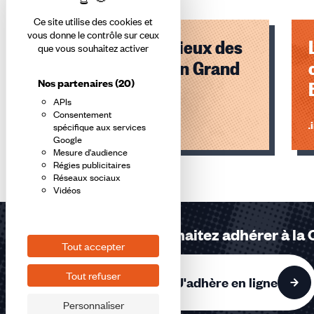
Ce site utilise des cookies et
vous donne le contrôle sur ceux
1er mai 2026 : lieux des
que vous souhaitez activer
mobilisations en Grand
Nos partenaires
(20)
Est
APIs
Consentement
Lire l'article
Li
spécifique aux services
Google
Mesure d'audience
Éléments
Régies publicitaires
1,
Réseaux sociaux
Vidéos
2,
3
sur
Vous souhaitez adhérer à la
3
Tout accepter
accessibles
Tout refuser
J'adhère en ligne
Personnaliser