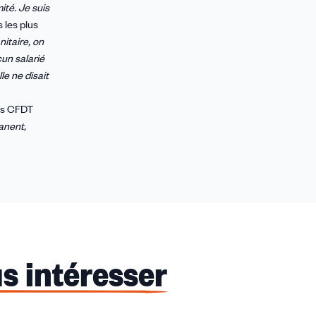
ité. Je suis
 les plus
nitaire, on
cun salarié
le ne disait
nts CFDT
anent,
s intéresser