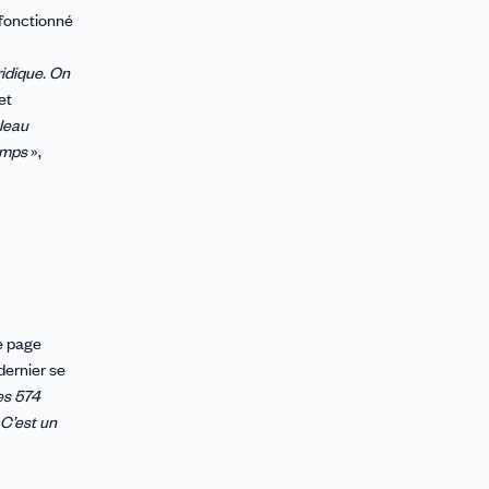
 fonctionné
ridique. On
et
leau
emps
»,
ne page
dernier se
es 574
 C’est un