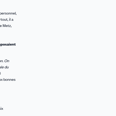
personnel,
out, il a
de Metz,
isposaient
on. On
ale du
S
 aux bonnes
ix