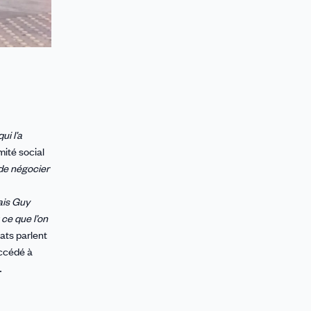
qui l’a
mité social
 de négocier
Mais Guy
 ce que l’on
tats parlent
uccédé à
…