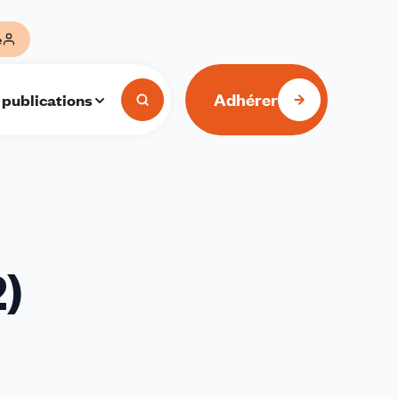
e
Adhérer
 publications
2)