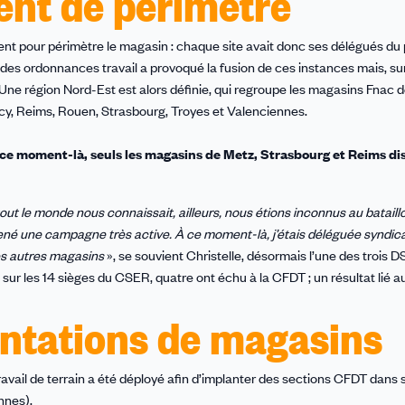
nt de périmètre
nt pour périmètre le magasin : chaque site avait donc ses délégués du 
des ordonnances travail a provoqué la fusion de ces instances mais, surt
Une région Nord-Est est alors définie, qui regroupe les magasins Fnac 
ncy, Reims, Rouen, Strasbourg, Troyes et Valenciennes.
’à ce moment-là, seuls les magasins de Metz, Strasbourg et Reims d
tout le monde nous connaissait, ailleurs, nous étions inconnus au bataill
mené une campagne très active. À ce moment-là, j’étais déléguée syndic
es autres magasins
», se souvient Christelle, désormais l’une des trois D
se : sur les 14 sièges du CSER, quatre ont échu à la CFDT ; un résultat lié
antations de magasins
travail de terrain a été déployé afin d’implanter des sections CFDT dans s
nnes).