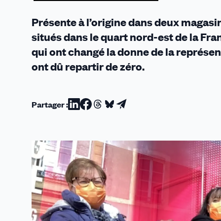
Nord-
Est
Présente à l’origine dans deux magasin
(SH
situés dans le quart nord-est de la Fra
/
qui ont changé la donne de la représen
22
MARS
ont dû repartir de zéro.
2022)
Partager :
Partager
Partager
Partager
Partager
Partager
sur
sur
sur
sur
par
Linkedin
Facebook
Threads
Bluesky
email