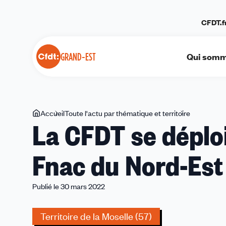
Panneau de gestion des cookies
CFDT.f
Qui somm
GRAND-EST
Vous
Accueil
Toute l'actu par thématique et territoire
La
La CFDT se déplo
êtes
CFDT
ici
se
Fnac du Nord-Est
déploie
dans
les
Publié le 30 mars 2022
magasins
Fnac
Territoire de la Moselle (57)
du