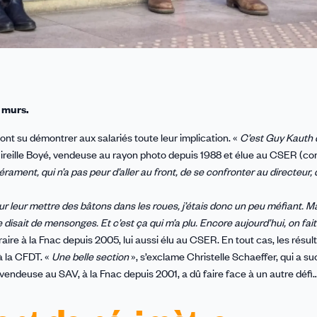
 murs.
 ont su démontrer aux salariés toute leur implication. «
C’est Guy Kauth
Mireille Boyé, vendeuse au rayon photo depuis 1988 et élue au CSER (co
rament, qui n’a pas peur d’aller au front, de se confronter au directeur,
pour leur mettre des bâtons dans les roues, j’étais donc un peu méfiant. 
 disait de mensonges. Et c’est ça qui m’a plu. Encore aujourd’hui, on fait
aire à la Fnac depuis 2005, lui aussi élu au CSER. En tout cas, les résul
à la CFDT. «
Une belle section
», s’exclame Christelle Schaeffer, qui a s
-vendeuse au SAV, à la Fnac depuis 2001, a dû faire face à un autre défi