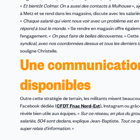
«
Et bientôt Colmar. On a aussi des contacts à Mulhouse
», a
à Metz et se rend dans les magasins, discute avec les salariés,
«
Chaque salarié qui vient nous voir avec un problème est en a
répond à tout le monde.
» Se rendre en magasin offre également
l’engagement. «
On peut faire de belles découvertes.
» Cette 
syndical, avec nos coordonnées dessus et tous les derniers t
souligne Christelle.
Une communication
disponibles
Outre cette stratégie de terrain, les militants misent beauc
Facebook dédiée (
CFDT Fnac Nord-Est
), Instagram ou grâc
révèle bien utile aux équipes. «
Sur ce réseau, en plus du grou
salariés, 504 sont dedans,
explique Jean-Baptiste.
Tout ce qu
super relais d’information.
»