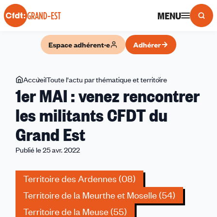
Panneau de gestion des cookies
MENU
GRAND-EST
Espace adhérent·e
Adhérer
Vous
Accueil
Toute l'actu par thématique et territoire
1er
1er MAI : venez rencontrer
êtes
MAI
ici
:
les militants CFDT du
venez
Grand Est
rencontrer
les
Publié le 25 avr. 2022
militants
CFDT
Territoire des Ardennes (08)
du
Grand
Territoire de la Meurthe et Moselle (54)
Est
Territoire de la Meuse (55)