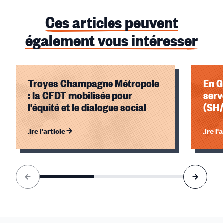
Ces articles peuvent
également vous intéresser
Troyes Champagne Métropole
En G
: la CFDT mobilisée pour
serv
l'équité et le dialogue social
(SH/
Lire l'article
Lire l'
Élément
1
sur