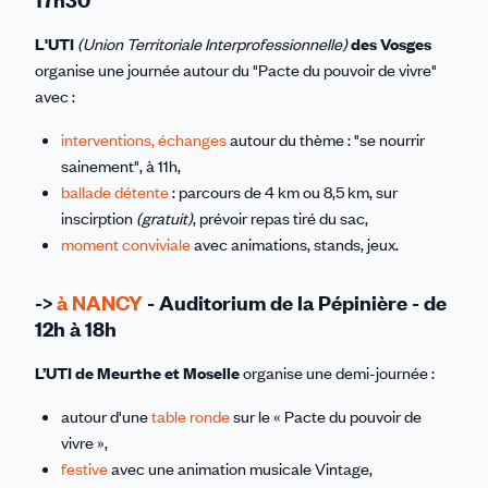
L'UTI
(Union Territoriale Interprofessionnelle)
des
Vosges
organise une journée autour du "Pacte du pouvoir de vivre"
avec :
interventions, échanges
autour du thème : "se nourrir
sainement", à 11h,
ballade détente
: parcours de 4 km ou 8,5 km, sur
inscirption
(gratuit)
, prévoir repas tiré du sac,
moment conviviale
avec animations, stands, jeux.
->
à NANCY
- Auditorium
de la Pépinière - de
12h à 18h
L’UTI de Meurthe et Moselle
organise une demi-journée :
autour d'une
table ronde
sur le « Pacte du pouvoir de
vivre »,
festive
avec une animation musicale Vintage,