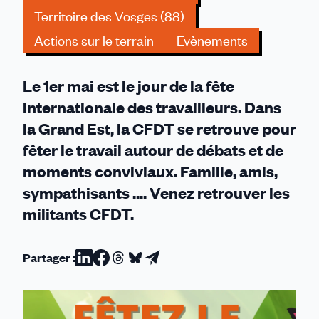
Territoire des Vosges (88)
Actions sur le terrain
Evènements
Le 1er mai est le jour de la fête
internationale des travailleurs. Dans
la Grand Est, la CFDT se retrouve pour
fêter le travail autour de débats et de
moments conviviaux. Famille, amis,
sympathisants .... Venez retrouver les
militants CFDT.
Partager :
Partager
Partager
Partager
Partager
Partager
sur
sur
sur
sur
par
Linkedin
Facebook
Threads
Bluesky
email