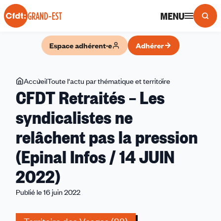
Panneau de gestion des cookies
MENU
GRAND-EST
Espace adhérent·e
Adhérer
Vous
Accueil
Toute l'actu par thématique et territoire
CFDT
CFDT Retraités – Les
êtes
Retraités
ici
–
syndicalistes ne
Les
relâchent pas la pression
syndicalistes
ne
(Epinal Infos / 14 JUIN
relâchent
pas
2022)
la
Publié le 16 juin 2022
pression
(Epinal
Infos