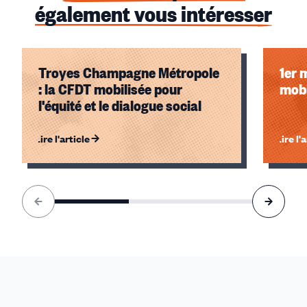
également vous intéresser
Troyes Champagne Métropole
1er 
: la CFDT mobilisée pour
mobi
l'équité et le dialogue social
Lire l'article
Lire l'
Élément
1
sur
3
accessible