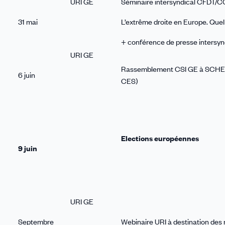
URI GE
Séminaire intersyndical CFDT
31 mai
L’extrême droite en Europe. Quel
+ conférence de presse intersyn
URI GE
Rassemblement CSI GE à SCHE
6 juin
CES)
Elections européennes
9 juin
URI GE
Septembre
Webinaire URI à destination des 