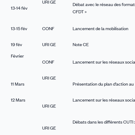
URI GE
Débat avec le réseau des formate
13-14 fév
CFDT »
13-15 fév
CONF
Lancement de la mobilisation
19 fév
URI GE
Note CE
Février
CONF
Lancement sur les réseaux soci
URI GE
11 Mars
Présentation du plan d’action au
12 Mars
Lancement sur les réseaux soci
URI GE
Débats dans les différents CUTI 
URI GE