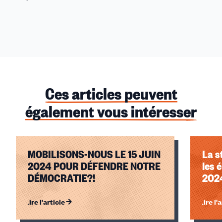
Ces articles peuvent
également vous intéresser
MOBILISONS-NOUS LE 15 JUIN
La s
2024 POUR DÉFENDRE NOTRE
les 
DÉMOCRATIE?!
202
Lire l'article
Lire l'