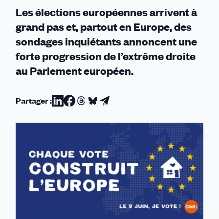
Les élections européennes arrivent à
grand pas et, partout en Europe, des
sondages inquiétants annoncent une
forte progression de l’extrême droite
au Parlement européen.
Partager :
Partager
Partager
Partager
Partager
Partager
sur
sur
sur
sur
par
Linkedin
Facebook
Threads
Bluesky
email