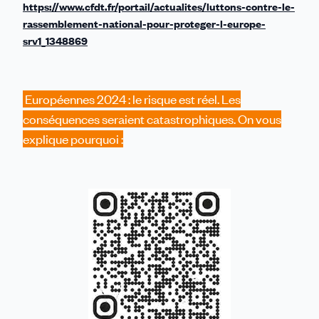
https://www.cfdt.fr/portail/actualites/luttons-contre-le-
rassemblement-national-pour-proteger-l-europe-
srv1_1348869
Européennes 2024 : le risque est réel. Les
conséquences seraient catastrophiques. On vous
explique pourquoi :