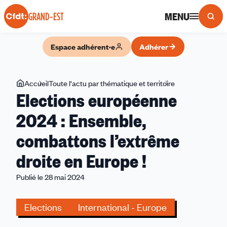
Panneau de gestion des cookies
MENU
GRAND-EST
Espace adhérent·e
Adhérer
Vous
Accueil
Toute l'actu par thématique et territoire
Elections
Elections européenne
êtes
européenne
ici
2024
2024 : Ensemble,
:
combattons l’extrême
Ensemble,
combattons
droite en Europe !
l’extrême
droite
Publié le 28 mai 2024
en
Europe
Elections
International - Europe
!