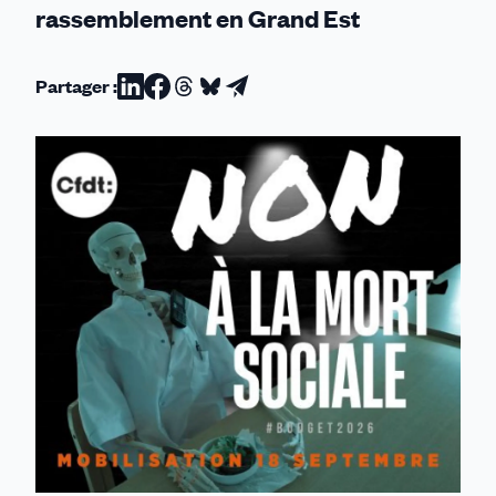
rassemblement en Grand Est
Partager :
Partager
Partager
Partager
Partager
Partager
sur
sur
sur
sur
par
Linkedin
Facebook
Threads
Bluesky
email