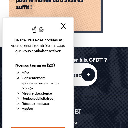
pour le monde du travail ça
suffit !
Lire l'article
X
Masquer le bandea
Élément
Ce site utilise des cookies et
1
vous donne le contrôle sur ceux
sur
que vous souhaitez activer
1
Vous souhaitez adhérer à la CFDT ?
accessible
Nos partenaires
(20)
APIs
J'adhère en ligne
Consentement
spécifique aux services
Google
Mesure d'audience
Régies publicitaires
Réseaux sociaux
Vidéos
GRAND-EST
Nous suivre