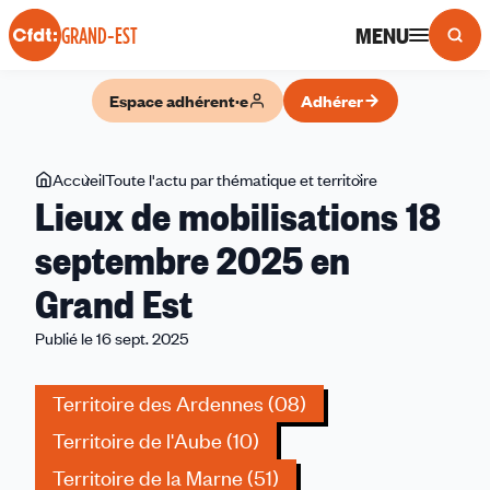
Panneau de gestion des cookies
MENU
GRAND-EST
Espace adhérent·e
Adhérer
Vous
Accueil
Toute l'actu par thématique et territoire
Lieux
Lieux de mobilisations 18
êtes
de
ici
mobilisations
septembre 2025 en
18
Grand Est
septembre
2025
Publié le 16 sept. 2025
en
Grand
Territoire des Ardennes (08)
Est
Territoire de l'Aube (10)
Territoire de la Marne (51)