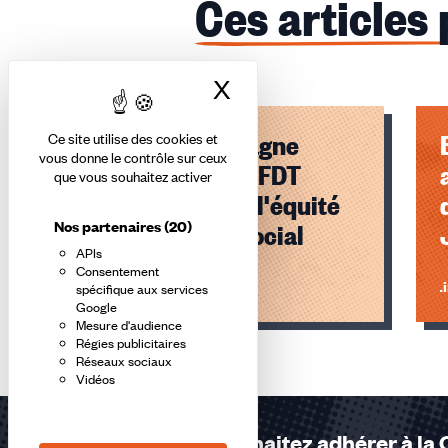
Ces articles
X
Masquer le bandea
Troyes Champagne
Ce site utilise des cookies et
vous donne le contrôle sur ceux
Métropole : la CFDT
que vous souhaitez activer
mobilisée pour l'équité
Nos partenaires
(20)
et le dialogue social
APIs
Consentement
Lire l'article
Li
spécifique aux services
Google
Mesure d'audience
Éléments
Régies publicitaires
1,
Réseaux sociaux
Vidéos
2,
3
sur
Vous souhaitez adhérer à la