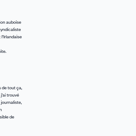
tion auboise
syndicaliste
 l’Irlandaise
ite.
s de tout ça,
j’ai trouvé
 journaliste,
un
sible de