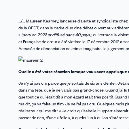
.../... Maureen Kearney, lanceuse d’alerte et syndicaliste chez 
de la CFDT, dans le cadre d’un ciné débat ouvert aux adhérent
»
(sorti en 2022 et diffusé dans 40 pays)
, qui retrace la viole
et Française de cœur a été victime le 17 décembre 2012 à son
Accusée de dénonciation de crime imaginaire, le jugement pr
Quelle a été votre réaction lorsque vous avez appris que vo
Je n’y ai pas cru parce que je sortais de six ans d’enfer. J’éta
dans ma tête, que je ne valais pas grand-chose. Quand j’ai lu le 
que tout ce qui était dit à mon égard était très positif. Quand l
m’a dit, ça va faire un film. Je ne l’ai pas cru. Quelques mois p
réalisateur qui me dit : « Je crois qu’Isabelle Huppert aimerai
passer de rien, d’une « folle », à quelqu’un à qui on s’intéresse