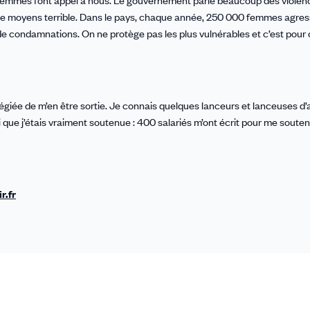
 femmes font appel à nous. Le gouvernement parle beaucoup des violenc
nque de moyens terrible. Dans le pays, chaque année, 250 000 femmes agre
e condamnations. On ne protège pas les plus vulnérables et c’est pour 
légiée de m’en être sortie. Je connais quelques lanceurs et lanceuses d’a
e j’étais vraiment soutenue : 400 salariés m’ont écrit pour me soutenir
r.fr