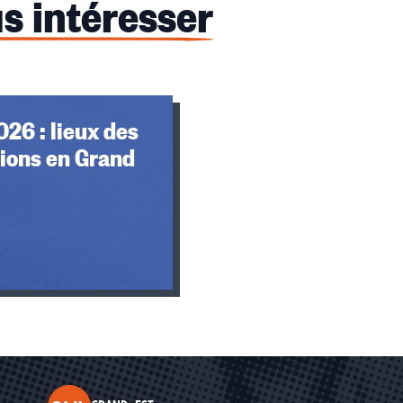
s intéresser
026 : lieux des
ions en Grand