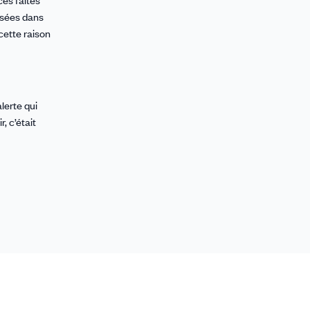
es faites
ssées dans
cette raison
lerte qui
, c’était