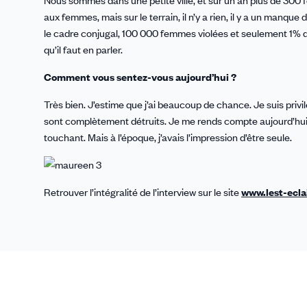
Nous sommes dans une petite ville, et sur un an plus de 300
aux femmes, mais sur le terrain, il n’y a rien, il y a un ma
le cadre conjugal, 100 000 femmes violées et seulement 1% d
qu’il faut en parler.
Comment vous sentez-vous aujourd’hui ?
Très bien. J’estime que j’ai beaucoup de chance. Je suis privi
sont complètement détruits. Je me rends compte aujourd’hui qu
touchant. Mais à l’époque, j’avais l’impression d’être seule.
Retrouver l’intégralité de l’interview sur le site
www.lest-eclai