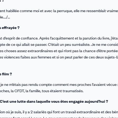
t ?
iment habillée comme moi et avec la perruque, elle me ressemblait vraiment.
.../...
s effrayée ?
t d’esprit de confiance. Après l’acquittement et la parution du livre, j’éta
te de ce qui allait se passer. C’était un peu surréaliste. Je ne me consi
es choses assez extraordinaires et qui n’ont pas la chance d’être portée
s violences faites aux femmes et si on peut parler de ces deux sujets-là, 
 film ?
out, je ne m’étais pas rendu compte comment mes proches l’avaient vécue :...
oches, la CFDT, la famille, tous étaient traumatisés.
C’est une lutte dans laquelle vous êtes engagée aujourd’hui ?
où je suis, il y a 2 salariés qui font un travail extraordinaire et des bé