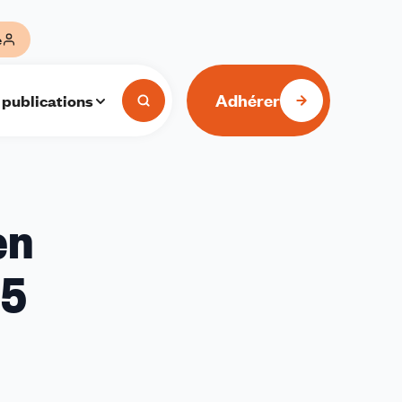
e
Adhérer
 publications
en
15