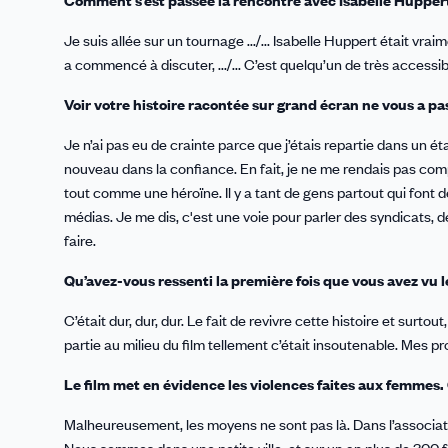
Comment s’est passée la rencontre avec Isabelle Hupper
Je suis allée sur un tournage .../... Isabelle Huppert était vra
a commencé à discuter, .../... C’est quelqu’un de très accessible.
Voir votre histoire racontée sur grand écran ne vous a pa
Je n’ai pas eu de crainte parce que j’étais repartie dans un éta
nouveau dans la confiance. En fait, je ne me rendais pas comp
tout comme une héroïne. Il y a tant de gens partout qui font d
médias. Je me dis, c'est une voie pour parler des syndicats, de
faire.
Qu’avez-vous ressenti la première fois que vous avez vu le
C’était dur, dur, dur. Le fait de revivre cette histoire et surt
partie au milieu du film tellement c’était insoutenable. Mes pr
Le film met en évidence les violences faites aux femmes. 
Malheureusement, les moyens ne sont pas là. Dans l’association 