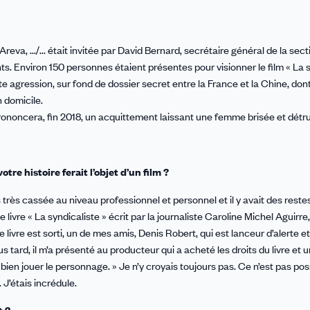
Areva, .../... était invitée par David Bernard, secrétaire général de la sec
s. Environ 150 personnes étaient présentes pour visionner le film « La 
nte agression, sur fond de dossier secret entre la France et la Chine, dont
 domicile.
ononcera, fin 2018, un acquittement laissant une femme brisée et détru
tre histoire ferait l’objet d’un film ?
is très cassée au niveau professionnel et personnel et il y avait des reste
livre « La syndicaliste » écrit par la journaliste Caroline Michel Aguirre, 
e livre est sorti, un de mes amis, Denis Robert, qui est lanceur d’alerte et
lus tard, il m’a présenté au producteur qui a acheté les droits du livre et 
t bien jouer le personnage. » Je n’y croyais toujours pas. Ce n’est pas pos
. J’étais incrédule.