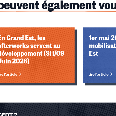
 peuvent également vou
u des cookies
En Grand Est, les
1er mai 2
afterworks servent au
mobilisat
développement (SH/09
Est
Juin 2026)
re l'article
Lire l'article
 CFDT ?