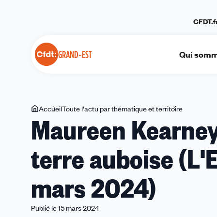
Panneau de gestion des cookies
CFDT.f
Qui somm
GRAND-EST
Vous
Accueil
Toute l'actu par thématique et territoire
Maureen
Maureen Kearney, 
êtes
Kearney,
ici
«
terre auboise (L'E
la
syndicalist
»
mars 2024)
en
terre
auboise
Publié le 15 mars 2024