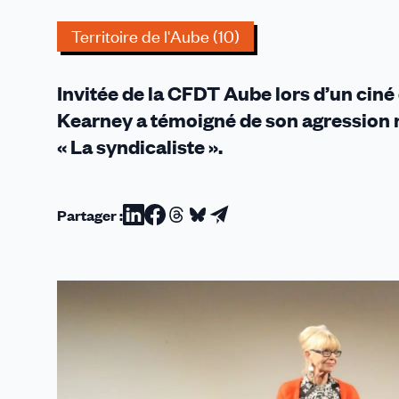
(L'Est
Éclair
Territoire de l'Aube (10)
/
Vendredi
Invitée de la CFDT Aube lors d’un cin
15
mars
Kearney a témoigné de son agression r
2024)
« La syndicaliste ».
Partager :
Partager
Partager
Partager
Partager
Partager
sur
sur
sur
sur
par
Linkedin
Facebook
Threads
Bluesky
email