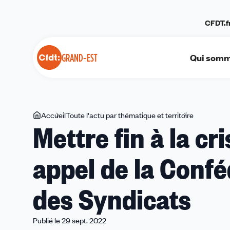
Panneau de gestion des cookies
CFDT.f
Qui somm
GRAND-EST
Vous
Accueil
Toute l'actu par thématique et territoire
Mettre
Mettre fin à la cri
êtes
fin
ici
à
appel de la Conf
la
crise
du
des Syndicats
coût
de
la
Publié le 29 sept. 2022