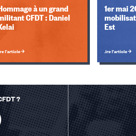
Hommage à un grand
1er mai 2
militant CFDT : Daniel
mobilisat
Kelai
Est
re l'article
Lire l'article
 CFDT ?