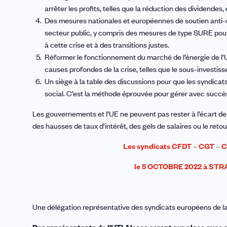
arrêter les profits, telles que la réduction des dividendes,
Des mesures nationales et européennes de soutien anti-cris
secteur public, y compris des mesures de type SURE pour 
à cette crise et à des transitions justes.
Réformer le fonctionnement du marché de l’énergie de l’UE
causes profondes de la crise, telles que le sous-investiss
Un siège à la table des discussions pour que les syndicat
social. C’est la méthode éprouvée pour gérer avec succès
Les gouvernements et l’UE ne peuvent pas rester à l’écart de
des hausses de taux d’intérêt, des gels de salaires ou le ret
Les syndicats CFDT – CGT – CF
le 5 OCTOBRE 2022 à STR
Une délégation représentative des syndicats européens de l
Des représentants de l'UTI Alsace seront sur place avec 