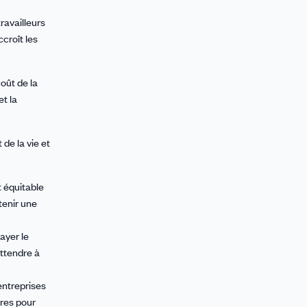
ravailleurs
ccroît les
oût de la
et la
 de la vie et
t équitable
tenir une
ayer le
attendre à
entreprises
ures pour