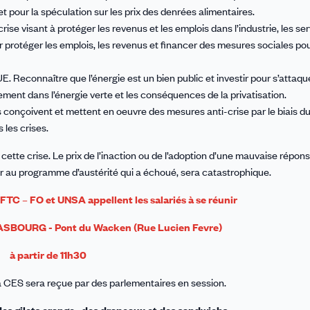
 et pour la spéculation sur les prix des denrées alimentaires.
e visant à protéger les revenus et les emplois dans l’industrie, les ser
protéger les emplois, les revenus et financer des mesures sociales pou
. Reconnaître que l’énergie est un bien public et investir pour s’attaqu
ement dans l’énergie verte et les conséquences de la privatisation.
s conçoivent et mettent en oeuvre des mesures anti-crise par le biais d
 les crises.
 cette crise. Le prix de l’inaction ou de l’adoption d’une mauvaise répo
our au programme d’austérité qui a échoué, sera catastrophique.
TC – FO et UNSA appellent les salariés à se réunir
ASBOURG - Pont du Wacken (Rue Lucien Fevre)
à partir de 11h30
a CES sera reçue par des parlementaires en session.
des gilets orange, des drapeaux et des sandwichs.