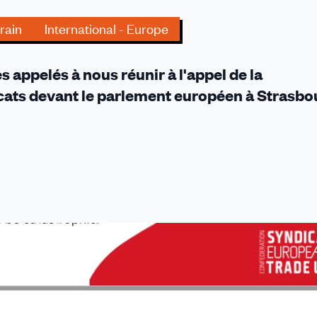
rrain
International - Europe
appelés à nous réunir à l'appel de la
tion
ats devant le parlement européen à Strasbo
e