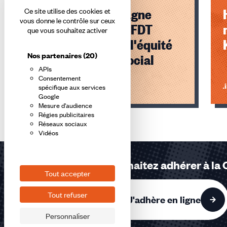
Troyes Champagne
Ce site utilise des cookies et
vous donne le contrôle sur ceux
Métropole : la CFDT
que vous souhaitez activer
mobilisée pour l'équité
Nos partenaires
(20)
et le dialogue social
APIs
Consentement
Lire l'article
Li
spécifique aux services
Google
Mesure d'audience
Éléments
Régies publicitaires
1,
Réseaux sociaux
Vidéos
2,
3
sur
Vous souhaitez adhérer à la
3
Tout accepter
accessibles
Tout refuser
J'adhère en ligne
Personnaliser