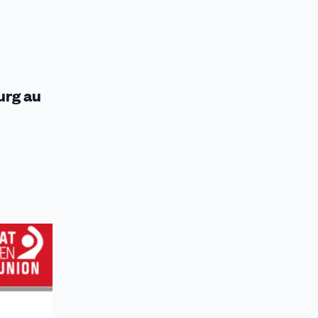
urg au