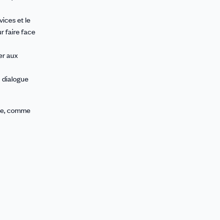
vices et le
r faire face
er aux
u dialogue
nse, comme