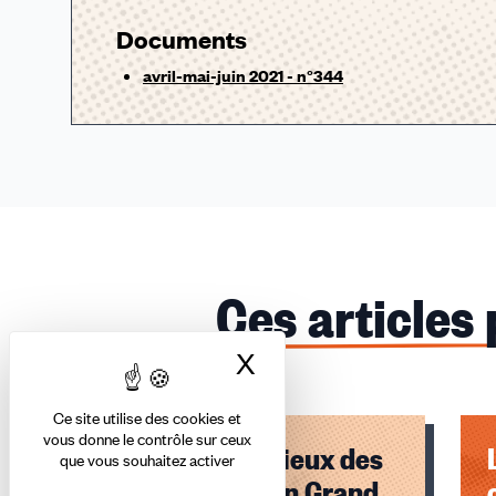
Documents
avril-mai-juin 2021 - n°344
Ces articles
X
Masquer le bandea
Ce site utilise des cookies et
vous donne le contrôle sur ceux
1er mai 2026 : lieux des
que vous souhaitez activer
mobilisations en Grand