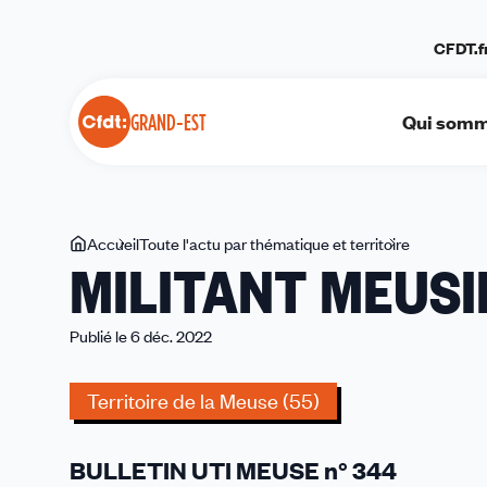
Panneau de gestion des cookies
CFDT.f
Qui somm
GRAND-EST
Vous
Accueil
Toute l'actu par thématique et territoire
MILITANT
MILITANT MEUSI
êtes
MEUSIEN
ici
N°
344
Publié le 6 déc. 2022
Territoire de la Meuse (55)
BULLETIN UTI MEUSE n° 344