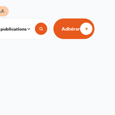
e
Adhérer
 publications