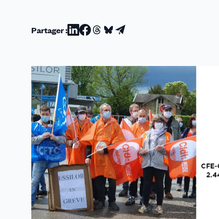
Partager :
Partager
Partager
Partager
Partager
Partager
sur
sur
sur
sur
par
Linkedin
Facebook
Threads
Bluesky
email