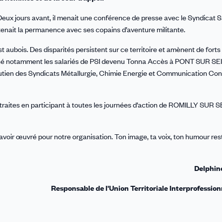
. Deux jours avant, il menait une conférence de presse avec le Syndicat 
l tenait la permanence avec ses copains d’aventure militante.
ubois. Des disparités persistent sur ce territoire et amènent de forts
agné notamment les salariés de PSI devenu Tonna Accès à PONT SUR SE
n des Syndicats Métallurgie, Chimie Energie et Communication Con
retraites en participant à toutes les journées d’action de ROMILLY SUR SE
avoir œuvré pour notre organisation. Ton image, ta voix, ton humour re
Delphi
Responsable de l'Union Territoriale Interprofessio