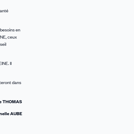
Santé
 besoins en
INE, ceux
seil
INE. Il
steront dans
ne THOMAS
nnelle AUBE