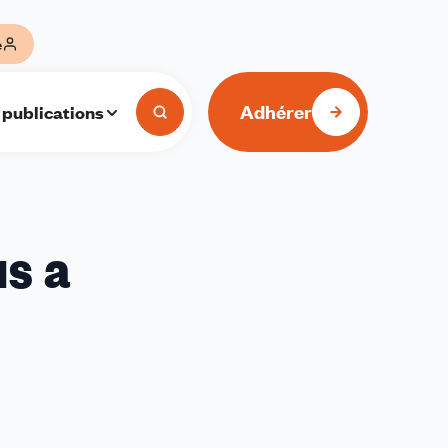
e
Adhérer
 publications
s a