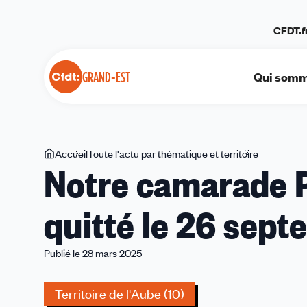
Panneau de gestion des cookies
CFDT.f
Qui somm
GRAND-EST
Vous
Accueil
Toute l'actu par thématique et territoire
Notre
Notre camarade 
êtes
camarade
ici
Philippe
quitté le 26 sep
BEROUD
nous
a
Publié le 28 mars 2025
quitté
le
Territoire de l'Aube (10)
26