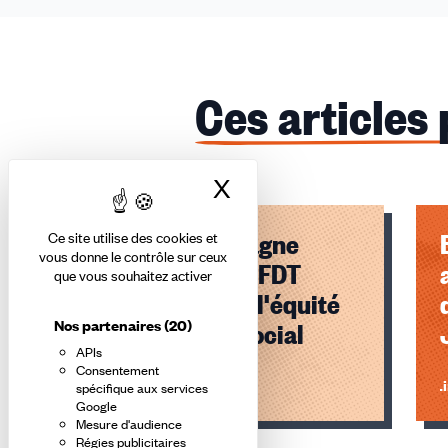
Ces articles
X
Masquer le bandea
Troyes Champagne
Ce site utilise des cookies et
vous donne le contrôle sur ceux
Métropole : la CFDT
que vous souhaitez activer
mobilisée pour l'équité
Nos partenaires
(20)
et le dialogue social
APIs
Consentement
Lire l'article
Li
spécifique aux services
Google
Mesure d'audience
Éléments
Régies publicitaires