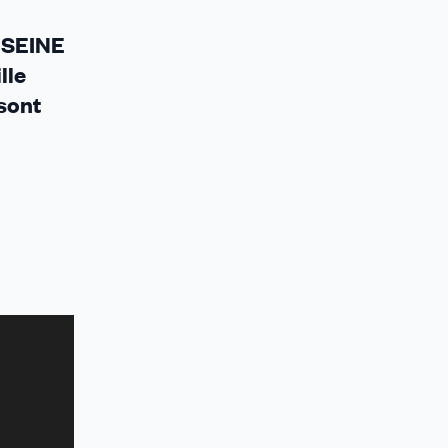
R SEINE
lle
 sont