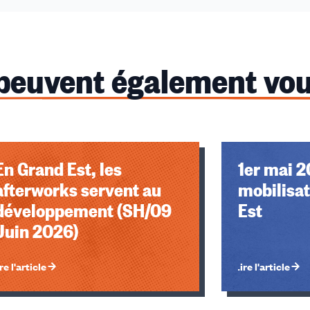
 peuvent également vou
u des cookies
En Grand Est, les
1er mai 2
afterworks servent au
mobilisat
développement (SH/09
Est
Juin 2026)
re l'article
Lire l'article