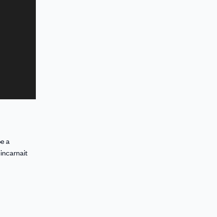
pe a
 incarnait