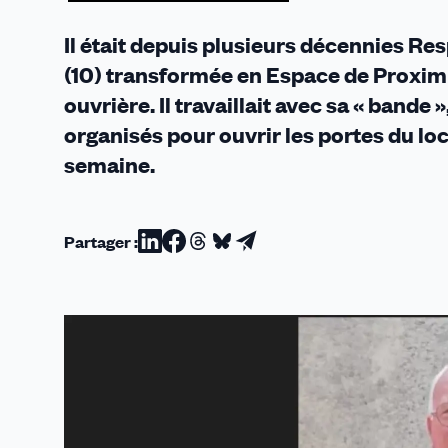
septembre
2024
Il était depuis plusieurs décennies 
(10) transformée en Espace de Proximi
ouvrière. Il travaillait avec sa « bande
organisés pour ouvrir les portes du lo
semaine.
Partager :
Partager
Partager
Partager
Partager
Partager
sur
sur
sur
sur
par
Linkedin
Facebook
Threads
Bluesky
email