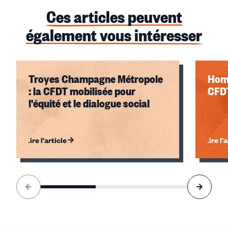
Ces articles peuvent
également vous intéresser
Troyes Champagne Métropole
Homm
: la CFDT mobilisée pour
CFDT
l'équité et le dialogue social
Lire l'article
Lire l'
Élément
1