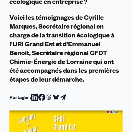
écologique en entreprise ?
Voici les témoignages de Cyrille
Marques, Secrétaire régional en
charge de la transition écologique à
l'URI Grand Est et d'Emmanuel
Benoit, Secrétaire régional CFDT
Chimie-Énergie de Lorraine qui ont
été accompagnés dans les premières
étapes de leur démarche.
Partager :
Partager
Partager
Partager
Partager
Partager
sur
sur
sur
sur
par
Linkedin
Facebook
Threads
Bluesky
email