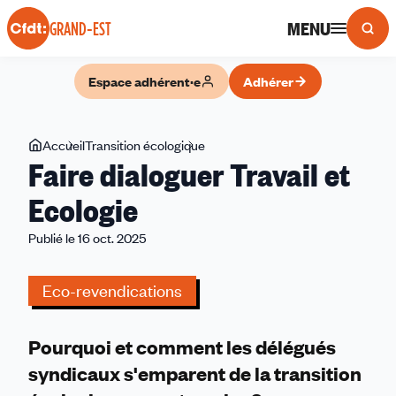
Panneau de gestion des cookies
MENU
GRAND-EST
Espace adhérent·e
Adhérer
Vous
Accueil
Transition écologique
Faire
Faire dialoguer Travail et
êtes
dialoguer
ici
Travail
Ecologie
et
Publié le 16 oct. 2025
Ecologie
Eco-revendications
Pourquoi et comment les délégués
syndicaux s'emparent de la transition