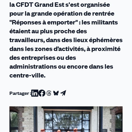
la CFDT Grand Est s'est organisée
pour la grande opération de rentrée
"Réponses à emporter" : les militants
étaient au plus proche des
travailleurs, dans des lieux éphémères
dans les zones d’activités, à proximité
des entreprises ou des
administrations ou encore dans les
centre-ville.
Partager :
Partager
Partager
Partager
Partager
Partager
sur
sur
sur
sur
par
Linkedin
Facebook
Threads
Bluesky
email