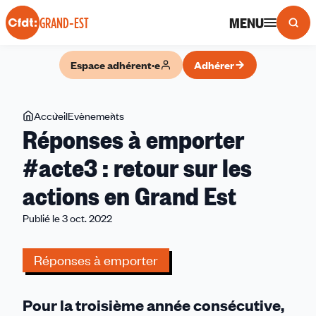
Panneau de gestion des cookies
MENU
GRAND-EST
Espace adhérent·e
Adhérer
Vous
Accueil
Evènements
Réponses
Réponses à emporter
êtes
à
ici
emporter
#acte3 : retour sur les
#acte3
actions en Grand Est
:
retour
Publié le 3 oct. 2022
sur
les
Réponses à emporter
actions
en
Grand
Pour la troisième année consécutive,
Est