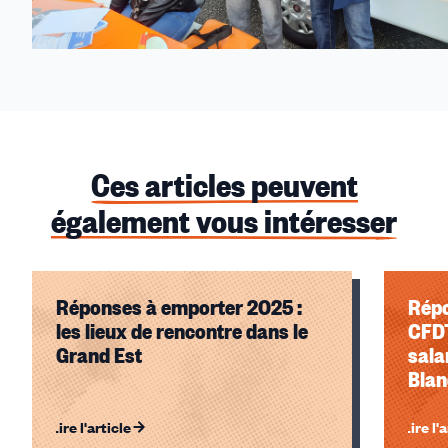
Ces articles peuvent
également vous intéresser
Réponses à emporter 2025 :
Répo
les lieux de rencontre dans le
CFDT
Grand Est
sala
Blan
sep
Lire l'article
Lire l'