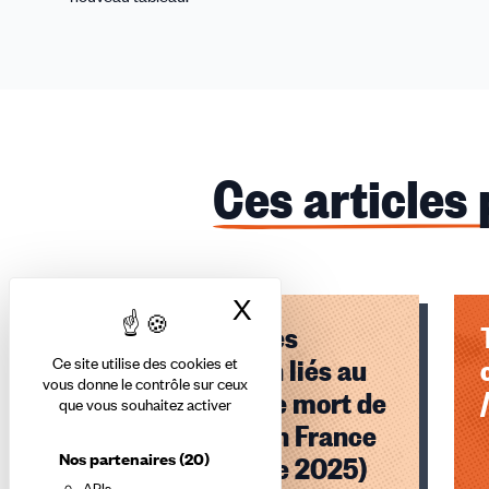
Ces articles
X
Masquer le bandea
Octobre rose: les
cancers du sein liés au
Ce site utilise des cookies et
vous donne le contrôle sur ceux
travail, un angle mort de
que vous souhaitez activer
la prévention en France
Nos partenaires
(20)
(AFP/03 octobre 2025)
APIs