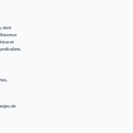
x, dont
alheureux
intue et
syndicaliste.
tes,
 enjeu de