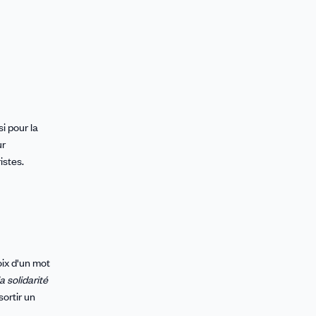
i pour la
ur
istes.
oix d'un mot
a solidarité
sortir un