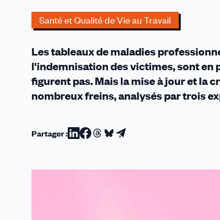
et
à
Santé et Qualité de Vie au Travail
l'indemnisation
(Lamy
Les tableaux de maladies professionnel
/
6
l'indemnisation des victimes, sont en p
octobre
figurent pas. Mais la mise à jour et la
2025)
nombreux freins, analysés par trois expe
Partager :
Partager
Partager
Partager
Partager
Partager
sur
sur
sur
sur
par
Linkedin
Facebook
Threads
Bluesky
email