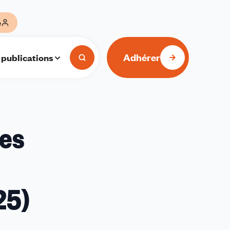
e
Adhérer
 publications
les
25)