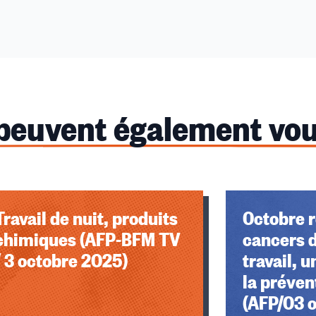
 peuvent également vou
u des cookies
Travail de nuit, produits
Octobre r
chimiques (AFP-BFM TV
cancers d
/ 3 octobre 2025)
travail, 
la préven
(AFP/03 