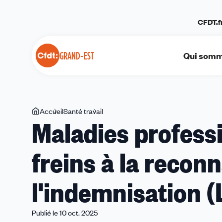
Panneau de gestion des cookies
CFDT.f
Qui somm
GRAND-EST
Vous
Accueil
Santé travail
Maladies
Maladies professi
êtes
professionnelles
ici
:
freins à la recon
de
multiples
freins
l'indemnisation 
à
la
reconnaissance
Publié le 10 oct. 2025