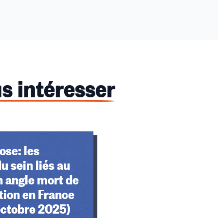
s intéresser
ose: les
u sein liés au
un angle mort de
tion en France
octobre 2025)