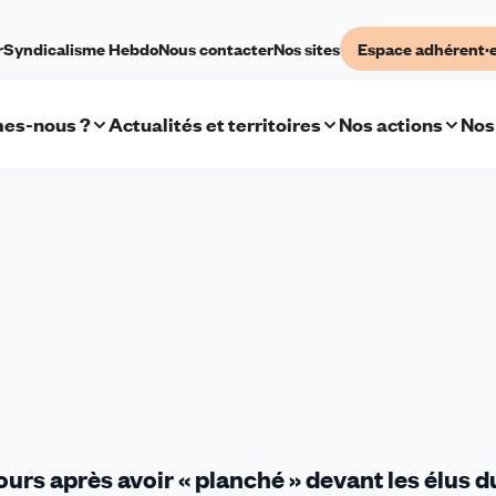
r
Syndicalisme Hebdo
Nous contacter
Nos sites
Espace adhérent·
es-nous ?
Actualités et territoires
Nos actions
Nos
ours après avoir « planché » devant les élus d