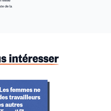
 réelle
ate de la
s intéresser
| Les femmes ne
des travailleurs
s autres