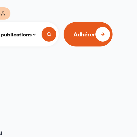
e
Adhérer
 publications
u