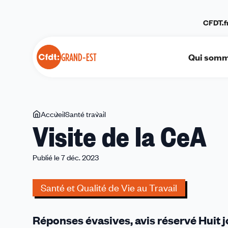
Panneau de gestion des cookies
CFDT.f
Qui somm
GRAND-EST
Vous
Accueil
Santé travail
Visite
Visite de la CeA
êtes
de
ici
la
CeA
Publié le 7 déc. 2023
Santé et Qualité de Vie au Travail
Réponses évasives, avis réservé Huit j