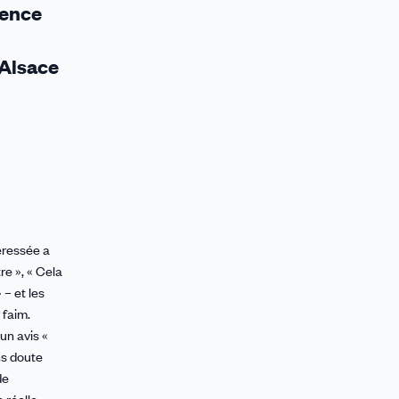
gence
’Alsace
éressée a
re », « Cela
 – et les
 faim.
un avis «
ns doute
de