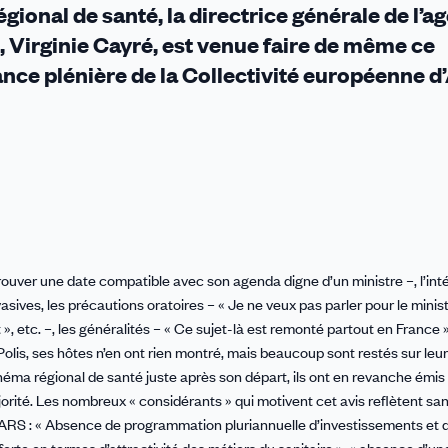
gional de santé, la directrice générale de l’a
, Virginie Cayré, est venue faire de même ce
éance plénière de la Collectivité européenne d
trouver une date compatible avec son agenda digne d’un ministre –, l’int
vasives, les précautions oratoires – « Je ne veux pas parler pour le minist
», etc. –, les généralités – « Ce sujet-là est remonté partout en France »
olis, ses hôtes n’en ont rien montré, mais beaucoup sont restés sur leur
ma régional de santé juste après son départ, ils ont en revanche émis 
jorité. Les nombreux « considérants » qui motivent cet avis reflètent sa
de l’ARS : « Absence de programmation pluriannuelle d’investissements et 