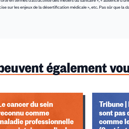
orte en termes d’attractivité des métiers du sanitaire », « absence d’une
se sur les enjeux de la désertification médicale », etc. Pas sûr que la d
 peuvent également vou
u des cookies
Le cancer du sein
Tribune 
reconnu comme
sont pas 
maladie professionnelle
comme le