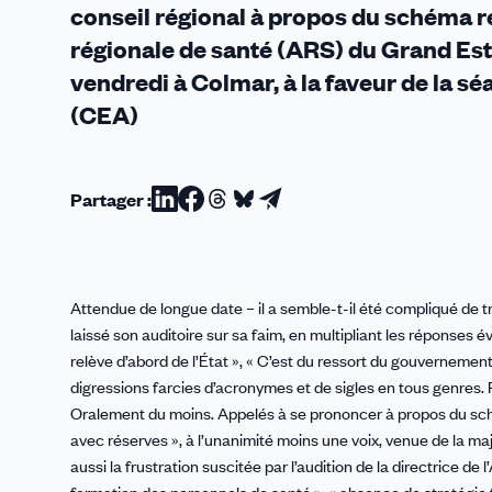
conseil régional à propos du schéma ré
régionale de santé (ARS) du Grand Est
vendredi à Colmar, à la faveur de la s
(CEA)
Partager :
Partager
Partager
Partager
Partager
Partager
sur
sur
sur
sur
par
Linkedin
Facebook
Threads
Bluesky
email
Attendue de longue date – il a semble-t-il été compliqué de 
laissé son auditoire sur sa faim, en multipliant les réponses é
relève d’abord de l’État », « C’est du ressort du gouvernement 
digressions farcies d’acronymes et de sigles en tous genres. P
Oralement du moins. Appelés à se prononcer à propos du sché
avec réserves », à l’unanimité moins une voix, venue de la ma
aussi la frustration suscitée par l’audition de la directrice 