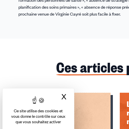
formation des personnels de santé », « absence de stratégie f
planification des soins primaires », « absence de réponse préci
prochaine venue de Virginie Cayré soit plus facile à fixer.
Ces articles
X
Masquer le bandea
12 Mai : journée
Mondiale de la
Ce site utilise des cookies et
vous donne le contrôle sur ceux
Fibromyalgie
que vous souhaitez activer