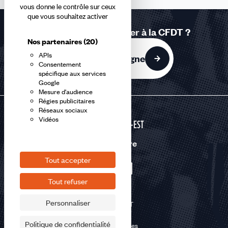
vous donne le contrôle sur ceux
que vous souhaitez activer
Vous souhaitez adhérer à la CFDT ?
Nos partenaires
(20)
APIs
J'adhère en ligne
Consentement
spécifique aux services
Google
Mesure d'audience
Régies publicitaires
Réseaux sociaux
Vidéos
GRAND-EST
Nous suivre
Tout accepter
Tout refuser
Personnaliser
©2026 CFDT
Plan du site
Politique de confidentialité
Mentions légales