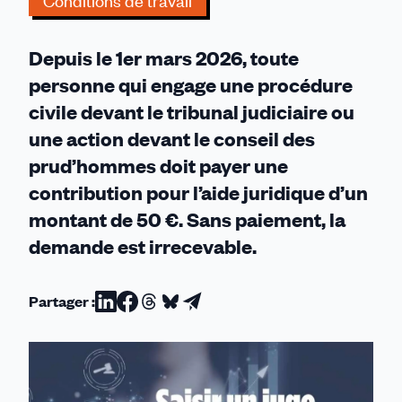
Conditions de travail
en
vigueur
Depuis le 1er mars 2026, toute
le
1er
personne qui engage une procédure
mars
civile devant le tribunal judiciaire ou
2026
une action devant le conseil des
prud’hommes doit payer une
contribution pour l’aide juridique d’un
montant de 50 €. Sans paiement, la
demande est irrecevable.
Partager :
Partager
Partager
Partager
Partager
Partager
sur
sur
sur
sur
par
Linkedin
Facebook
Threads
Bluesky
email