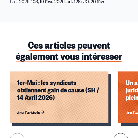
L. n° 2026-103, 19 févr. 2026, art. 128 : JO, 20 févr
Ces articles peuvent
également vous intéresser
1er-Mai : les syndicats
Un a
obtiennent gain de cause (SH /
juri
14 Avril 2026)
plei
Lire l'article
Lire l'