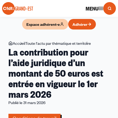
Panneau de gestion des cookies
MENU
GRAND-EST
Espace adhérent·e
Adhérer
Vous
Accueil
Toute l'actu par thématique et territoire
La
La contribution pour
êtes
contribution
ici
pour
l’aide juridique d’un
l’aide
montant de 50 euros est
juridique
d’un
entrée en vigueur le 1er
montant
de
mars 2026
50
Publié le 31 mars 2026
euros
est
entrée