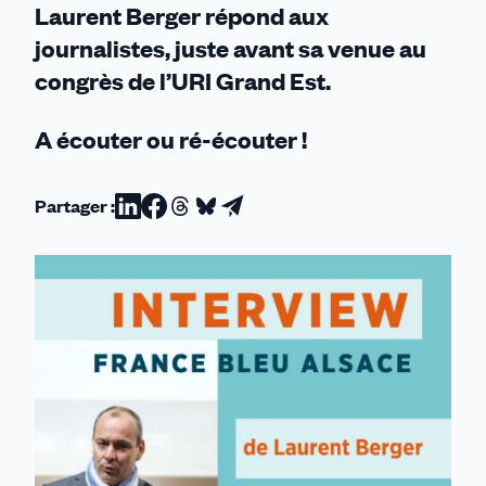
Laurent Berger répond aux
journalistes, juste avant sa venue au
congrès de l’URI Grand Est.
A écouter ou ré-écouter !
Partager :
Partager
Partager
Partager
Partager
Partager
sur
sur
sur
sur
par
Linkedin
Facebook
Threads
Bluesky
email