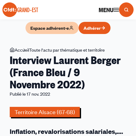
Panneau de gestion des cookies
MENU
GRAND-EST
Espace adhérent·e
Adhérer
Vous
Accueil
Toute l'actu par thématique et territoire
Interview
Interview Laurent Berger
êtes
Laurent
ici
Berger
(France Bleu / 9
(France
Novembre 2022)
Bleu
/
Publié le 17 nov. 2022
9
Novembre
Territoire Alsace (67-68)
2022)
Inflation, revalorisations salariales,….