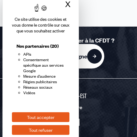
X
Masquer le bandea
Ce site utilise des cookies et
vous donne le contrôle sur ceux
que vous souhaitez activer
Vous souhaitez adhérer à la CFDT ?
Nos partenaires
(20)
APIs
J'adhère en ligne
Consentement
spécifique aux services
Google
Mesure d'audience
Régies publicitaires
Réseaux sociaux
Vidéos
GRAND-EST
Nous suivre
Tout accepter
Tout refuser