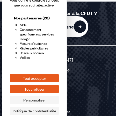
vous donne le contrôle sur ceux
que vous souhaitez activer
Vous souhaitez adhérer à la CFDT ?
Nos partenaires
(20)
APIs
J'adhère en ligne
Consentement
spécifique aux services
Google
Mesure d'audience
Régies publicitaires
Réseaux sociaux
Vidéos
GRAND-EST
Nous suivre
Tout accepter
Tout refuser
Personnaliser
©2026 CFDT
Plan du site
Politique de confidentialité
Mentions légales