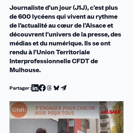
2022)
Journaliste d’un jour (J1J), c’est plus
de 600 lycéens qui vivent au rythme
de l’actualité au cœur de l’Alsace et
découvrent l’univers de la presse, des
médias et du numérique. Ils se ont
rendu à l'Union Territoriale
Interprofessionnelle CFDT de
Mulhouse.
Partager :
Partager
Partager
Partager
Partager
Partager
sur
sur
sur
sur
par
Linkedin
Facebook
Threads
Bluesky
email