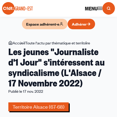
Panneau de gestion des cookies
MENU
GRAND-EST
Espace adhérent·e
Adhérer
Vous
Accueil
Toute l'actu par thématique et territoire
Les
Les jeunes "Journaliste
êtes
jeunes
ici
"Journaliste
d'1 Jour" s'intéressent au
d'1
syndicalisme (L'Alsace /
Jour"
s'intéressent
17 Novembre 2022)
au
syndicalisme
Publié le 17 nov. 2022
(L'Alsace
/
Territoire Alsace (67-68)
17
Novembre