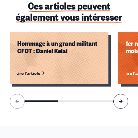
Ces articles peuvent
également vous intéresser
Hommage à un grand militant
1er 
CFDT : Daniel Kelai
mobi
Lire l'article
Lire l'
Élément
1
sur
3