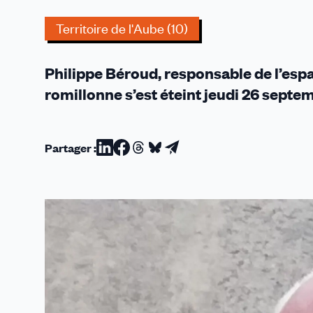
prud’homa
(L'Est
Territoire de l'Aube (10)
Éclair
/Mercredi
Philippe Béroud, responsable de l’esp
2
Octobre
romillonne s’est éteint jeudi 26 septem
2024)
Partager :
Partager
Partager
Partager
Partager
Partager
sur
sur
sur
sur
par
Linkedin
Facebook
Threads
Bluesky
email