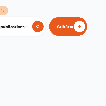
e
Adhérer
 publications