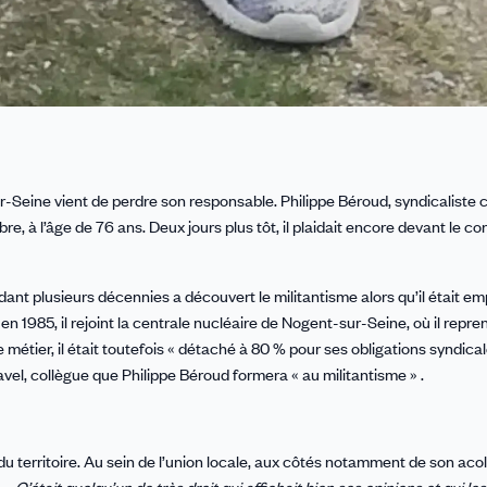
r-Seine vient de perdre son responsable. Philippe Béroud, syndicaliste
re, à l’âge de 76 ans. Deux jours plus tôt, il plaidait encore devant le co
ndant plusieurs décennies a découvert le militantisme alors qu’il était em
 1985, il rejoint la centrale nucléaire de Nogent-sur-Seine, où il repre
tier, il était toutefois « détaché à 80 % pour ses obligations syndicales
vel, collègue que Philippe Béroud formera « au militantisme » .
e du territoire. Au sein de l’union locale, aux côtés notamment de son aco
.
« C’était quelqu’un de très droit qui affichait bien ses opinions et qui le