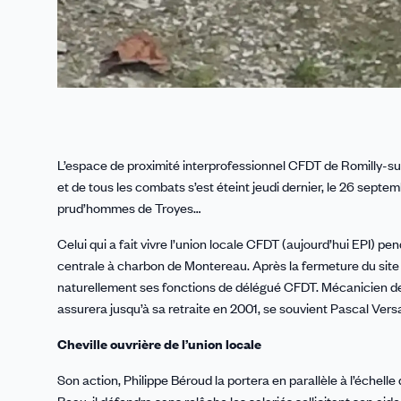
L’espace de proximité interprofessionnel CFDT de Romilly-su
et de tous les combats s’est éteint jeudi dernier, le 26 septemb
prud’hommes de Troyes…
Celui qui a fait vivre l’union locale CFDT (aujourd’hui EPI) pe
centrale à charbon de Montereau. Après la fermeture du site en
naturellement ses fonctions de délégué CFDT. Mécanicien de mé
assurera jusqu’à sa retraite en 2001, se souvient Pascal Versa
Cheville ouvrière de l’union locale
Son action, Philippe Béroud la portera en parallèle à l’échell
Beau, il défendra sans relâche les salariés sollicitant son aide