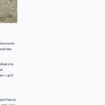
 chevronné
nseil des
ployé à la
nd
 », qu’il
lyte Pascal
s défendait