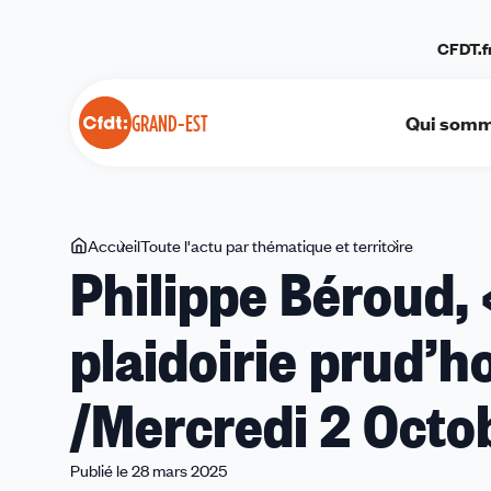
Panneau de gestion des cookies
CFDT.f
Qui somm
GRAND-EST
Vous
Accueil
Toute l'actu par thématique et territoire
Philippe
Philippe Béroud, 
êtes
Béroud,
ici
«
plaidoirie prud’h
un
orfèvre
»
/Mercredi 2 Octo
de
la
plaidoirie
Publié le 28 mars 2025