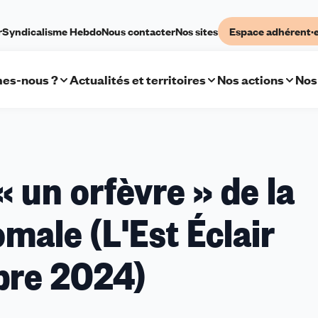
r
Syndicalisme Hebdo
Nous contacter
Nos sites
Espace adhérent·
es-nous ?
Actualités et territoires
Nos actions
Nos
« un orfèvre » de la
omale (L'Est Éclair
bre 2024)