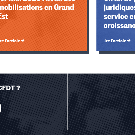
mobilisations en Grand
juridique
Est
service e
croissan
re l'article
Lire l'article
 CFDT ?