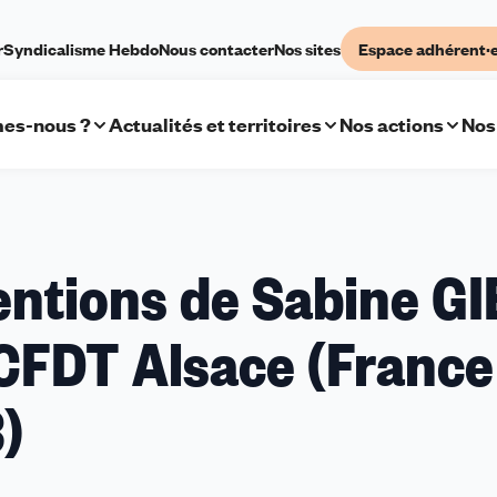
r
Syndicalisme Hebdo
Nous contacter
Nos sites
Espace adhérent·
es-nous ?
Actualités et territoires
Nos actions
Nos
ventions de Sabine GI
ns
CFDT Alsace (France
)
e