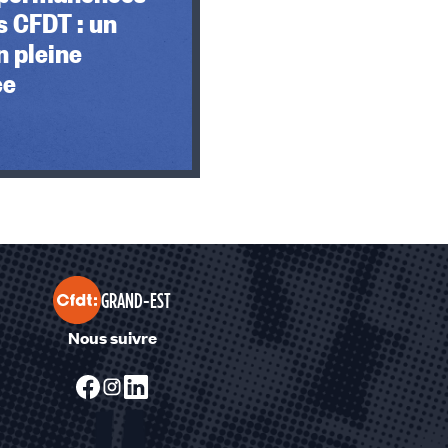
s CFDT : un
n pleine
ce
GRAND-EST
Nous suivre