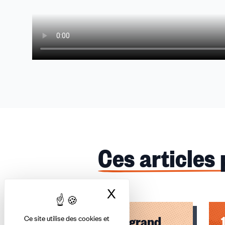
Ces articles
X
Masquer le bandea
Hommage à un grand
Ce site utilise des cookies et