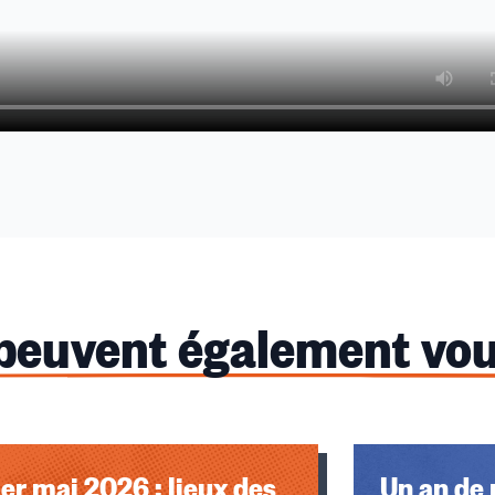
 peuvent également vou
u des cookies
1er mai 2026 : lieux des
Un an de