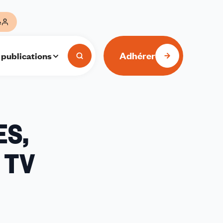
e
Adhérer
 publications
ES,
 TV