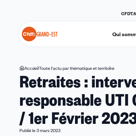
Panneau de gestion des cookies
CFDT.f
Qui somm
GRAND-EST
Vous
Accueil
Toute l'actu par thématique et territoire
Retraites
Retraites : inter
êtes
:
ici
interventio
responsable UTI 
de
Sabine
GIES,
/ 1er Février 2023
responsabl
UTI
CFDT
Publié le 3 mars 2023