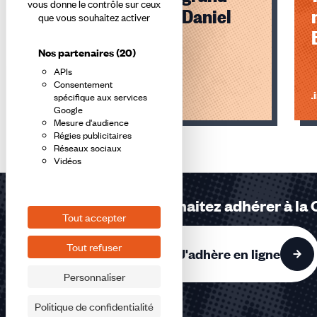
vous donne le contrôle sur ceux
militant CFDT : Daniel
que vous souhaitez activer
Kelai
Nos partenaires
(20)
APIs
Consentement
Lire l'article
Li
spécifique aux services
Google
Mesure d'audience
Éléments
Régies publicitaires
1,
Réseaux sociaux
Vidéos
2,
3
sur
Vous souhaitez adhérer à la
3
Tout accepter
accessibles
Tout refuser
J'adhère en ligne
Personnaliser
Politique de confidentialité